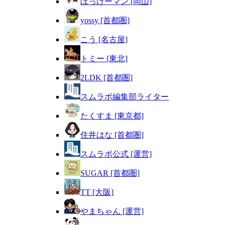
ぼっけーマン [岡山]
yossy [首都圏]
こう [名古屋]
トミー [東北]
2LDK [首都圏]
スムラボ編集部ライター
たくすま [東京都]
住井はな [首都圏]
スムラボ公式 [運営]
SUGAR [首都圏]
TT [大阪]
やまちゃん [運営]