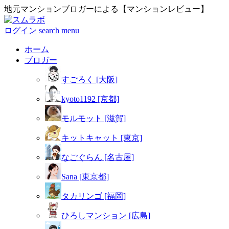
地元マンションブロガーによる【マンションレビュー】
ログイン
search
menu
ホーム
ブロガー
すごろく [大阪]
kyoto1192 [京都]
モルモット [滋賀]
キットキャット [東京]
なごぐらん [名古屋]
Sana [東京都]
タカリンゴ [福岡]
ひろしマンション [広島]