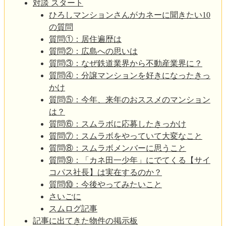
対談 スタート
ひろしマンションさんがカネーに聞きたい10
の質問
質問①：居住遍歴は
質問②：広島への思いは
質問③：なぜ鉄道業界から不動産業界に？
質問④：分譲マンションを好きになったきっ
かけ
質問⑤：今年、来年のおススメのマンション
は？
質問⑥：スムラボに応募したきっかけ
質問⑦：スムラボをやっていて大変なこと
質問⑧：スムラボメンバーに思うこと
質問⑨：「カネ田一少年」にでてくる【サイ
コパス社長】は実在するのか？
質問⑩：今後やってみたいこと
さいごに
スムログ記事
記事に出てきた物件の掲示板