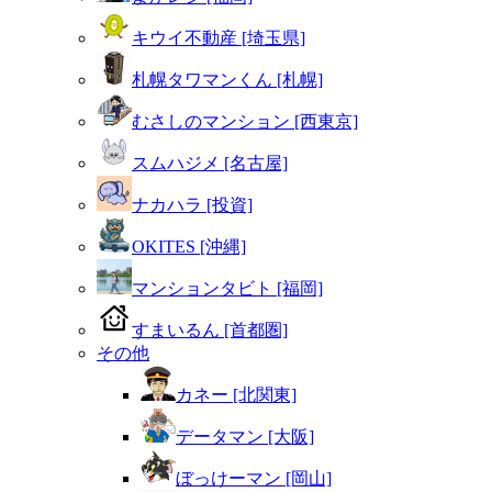
キウイ不動産 [埼玉県]
札幌タワマンくん [札幌]
むさしのマンション [西東京]
スムハジメ [名古屋]
ナカハラ [投資]
OKITES [沖縄]
マンションタビト [福岡]
すまいるん [首都圏]
その他
カネー [北関東]
データマン [大阪]
ぼっけーマン [岡山]