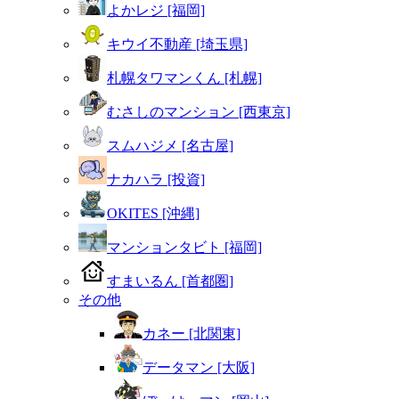
よかレジ [福岡]
キウイ不動産 [埼玉県]
札幌タワマンくん [札幌]
むさしのマンション [西東京]
スムハジメ [名古屋]
ナカハラ [投資]
OKITES [沖縄]
マンションタビト [福岡]
すまいるん [首都圏]
その他
カネー [北関東]
データマン [大阪]