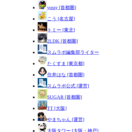
yossy [首都圏]
こう [名古屋]
トミー [東北]
2LDK [首都圏]
スムラボ編集部ライター
たくすま [東京都]
住井はな [首都圏]
スムラボ公式 [運営]
SUGAR [首都圏]
TT [大阪]
やまちゃん [運営]
大阪タワー [大阪・神戸]