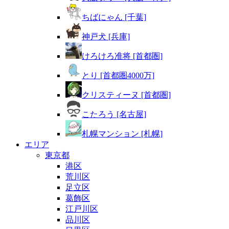
ちばにゃん [千葉]
神戸犬 [兵庫]
けろけろ准将 [首都圏]
とり [首都圏4000万]
クリスティーヌ [首都圏]
こたろう [名古屋]
札幌マンション [札幌]
エリア
東京都
港区
荒川区
足立区
葛飾区
江戸川区
品川区