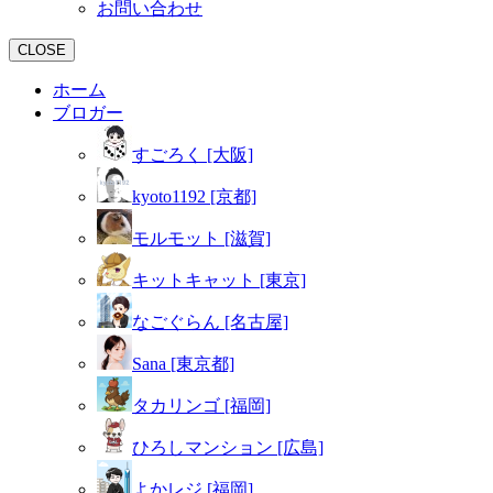
お問い合わせ
CLOSE
ホーム
ブロガー
すごろく [大阪]
kyoto1192 [京都]
モルモット [滋賀]
キットキャット [東京]
なごぐらん [名古屋]
Sana [東京都]
タカリンゴ [福岡]
ひろしマンション [広島]
よかレジ [福岡]