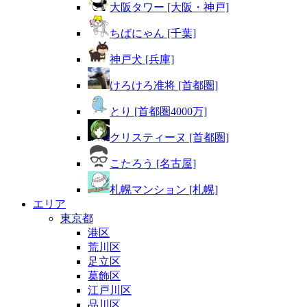
大阪タワー [大阪・神戸]
ちばにゃん [千葉]
神戸犬 [兵庫]
けろけろ准将 [首都圏]
とり [首都圏4000万]
クリスティーヌ [首都圏]
こたろう [名古屋]
札幌マンション [札幌]
エリア
東京都
港区
荒川区
足立区
葛飾区
江戸川区
品川区