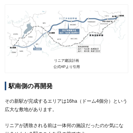
リニア建設計画
公式HPより引用
駅南側の再開発
その新駅が完成するエリアは
16ha
（ドーム
4
個分）という
広大な敷地があります。
リニアが誘致される前は一体何の施設だったのか気にな