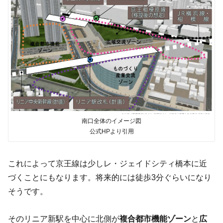
南口全体のイメージ図
公式HPより引用
これによって京王線は少しレ・ジェイドシティ橋本に近
づくことにもなります。将来的には徒歩
3
分ぐらいになり
そうです。
そのリニア新駅を中心に北側が
複合都市機能ゾーン
と
広