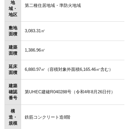
地
第二種住居地域・準防火地域
域・
地区
敷地
3,083.31㎡
面積
建築
1,386.96㎡
面積
延床
6,880.97㎡（容積対象外面積6,165.46㎡含む）
面積
建築
確認
第UHEC建確R040288号（令和4年8月26日付）
番号
構
造・
鉄筋コンクリート造8階
規模