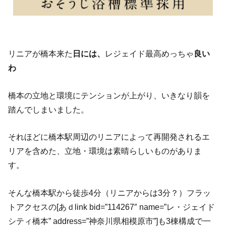
リニアが橋本来た
日には、
レジェイド最高めっちゃ
良い
わ
橋本の立地と環境にテンションが上がり、いきなり韻を
踏んでしまいました。
それほどに橋本駅周辺のリニアによって再開発されるエ
リアを含めた、立地・環境は素晴らしいものがありま
す。
そんな橋本駅から徒歩
4
分（リニアからは
3
分？）フラッ
トアクセスの[あｄlink bid=”114267″ name=”レ・ジェイド
シティ橋本” address=”神奈川県相模原市”]も3棟構成で一