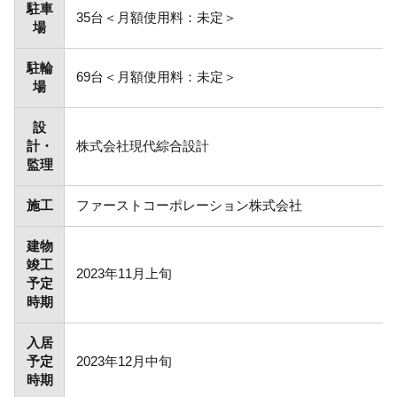
駐車
35台＜月額使用料：未定＞
場
駐輪
69台＜月額使用料：未定＞
場
設
計・
株式会社現代綜合設計
監理
施工
ファーストコーポレーション株式会社
建物
竣工
2023年11月上旬
予定
時期
入居
予定
2023年12月中旬
時期