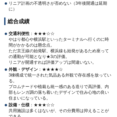
リニア計画の不透明さが否めない（
3
年後開通は延期
に）
総合成績
交通利便性
：
★★★☆☆
やはり都心や横浜駅といったターミナルへ行くのに時
間がかかるのは懸念点。
ただ京王線の始発駅、横浜線も始発があるため座って
の通勤が可能となり
★3
の評価。
リニアが開通すれば評価アップは間違いない。
外観・デザイン
：
★★★★☆
3
棟構成で統一された気品ある外観で存在感を放ってい
る。
プロムナードや植栽も統一感のある造りで高評価、内
部もレンガ調の落ち着いたデザインで住み心地の良い
住まいになっている。
設備・仕様
：
★★★☆☆
共用施設は多くはないが、その分費用は抑えることが
できる。