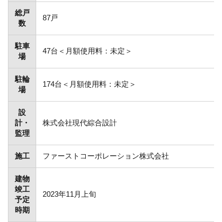
総戸
87戸
数
駐車
47台＜月額使用料：未定＞
場
駐輪
174台＜月額使用料：未定＞
場
設
計・
株式会社現代綜合設計
監理
施工
ファーストコーポレーション株式会社
建物
竣工
2023年11月上旬
予定
時期