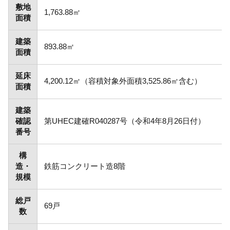
敷地
1,763.88㎡
面積
建築
893.88㎡
面積
延床
4,200.12㎡（容積対象外面積3,525.86㎡含む）
面積
建築
確認
第UHEC建確R040287号（令和4年8月26日付）
番号
構
造・
鉄筋コンクリート造8階
規模
総戸
69戸
数