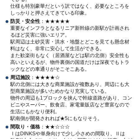
仕様も特別豪華だという訳ではなく、必要なところを
しっかりと押さえてきている印象。
防災・安全性
：
★★★★★
重要なインフラとなるリニア新幹線の新駅が計画され
るほど災害に強いエリア。
駅周辺は土砂災害・洪水・地盤とどこを見ても懸念材
料はなく、非常に安心して生活ができる。
また歓楽街もなく（居酒屋などは駅の北側）安全性も
高いといえるが、物件裏側の国道だけは深夜でもトラ
ックなどの車通りがそこそこある。
周辺施設
：
★★★★☆
駅の北側には大きな商業施設が複数あり、周辺にも大
型商業施設が多いためかなり充実している。
物件の周辺も
1
ブロックを挟んで幹線道路があり、コン
ビニやスーパー、飲食店、家電量販店など豊富なので
生活にもかなり便利。
駅南側が開発されれば
★5
にもなりそう。
間取り・価格
：
★★☆☆☆
Ⅰ
は
DINKS
や単身向けで少し小さめの間取り、Ⅱ
は