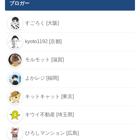
ブロガー
すごろく [大阪]
kyoto1192 [京都]
モルモット [滋賀]
よかレジ [福岡]
キットキャット [東京]
キウイ不動産 [埼玉県]
ひろしマンション [広島]