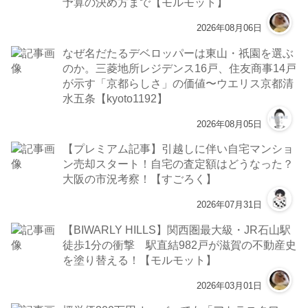
予算の決め方まで【モルモット】
2026年08月06日
なぜ名だたるデベロッパーは東山・祇園を選ぶ
のか。三菱地所レジデンス16戸、住友商事14戸
が示す「京都らしさ」の価値〜ウエリス京都清
水五条【kyoto1192】
2026年08月05日
【プレミアム記事】引越しに伴い自宅マンショ
ン売却スタート！自宅の査定額はどうなった？
大阪の市況考察！【すごろく】
2026年07月31日
【BIWARLY HILLS】関西圏最大級・JR石山駅
徒歩1分の衝撃 駅直結982戸が滋賀の不動産史
を塗り替える！【モルモット】
2026年03月01日