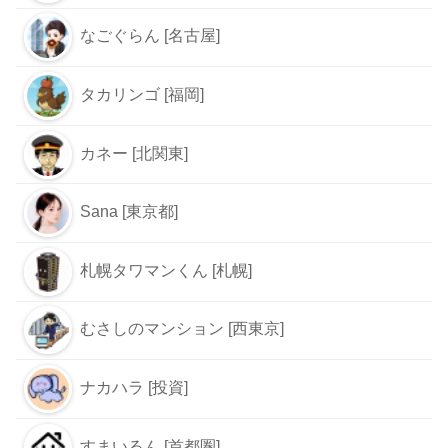
なごぐらん [名古屋]
タカリンゴ [福岡]
カネー [北関東]
Sana [東京都]
札幌タワマンくん [札幌]
むさしのマンション [西東京]
ナカハラ [投資]
すまいるん [首都圏]