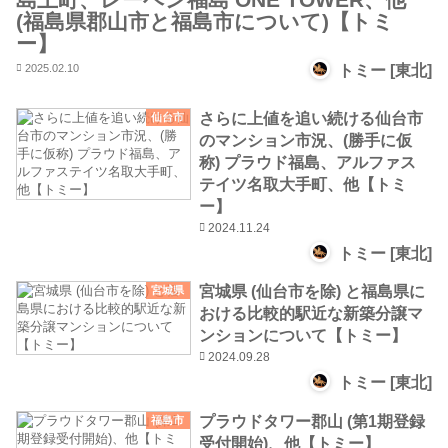
(福島県郡山市と福島市について)【トミ
ー】
2025.02.10
トミー [東北]
さらに上値を追い続ける仙台市
仙台市
のマンション市況、(勝手に仮
称) プラウド福島、アルファス
テイツ名取大手町、他【トミ
ー】
2024.11.24
トミー [東北]
宮城県 (仙台市を除) と福島県に
宮城県
おける比較的駅近な新築分譲マ
ンションについて【トミー】
2024.09.28
トミー [東北]
プラウドタワー郡山 (第1期登録
福島市
受付開始)、他【トミー】