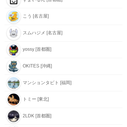
こう [名古屋]
スムハジメ [名古屋]
yossy [首都圏]
OKITES [沖縄]
マンションタビト [福岡]
トミー [東北]
2LDK [首都圏]