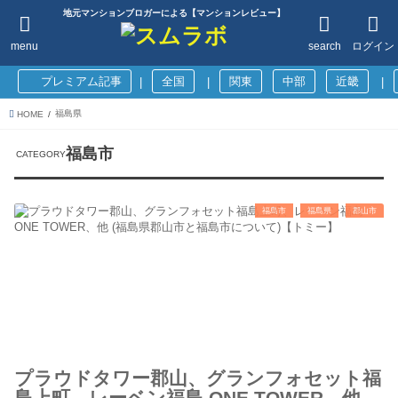
地元マンションブロガーによる【マンションレビュー】
menu
search
ログイン
プレミアム記事
全国
関東
中部
近畿
|
|
|
福島県
HOME
福島市
福島市
福島県
郡山市
プラウドタワー郡山、グランフォセット福
島上町、レーベン福島 ONE TOWER、他