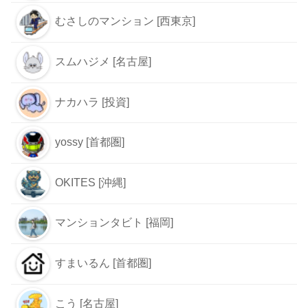
むさしのマンション [西東京]
スムハジメ [名古屋]
ナカハラ [投資]
yossy [首都圏]
OKITES [沖縄]
マンションタビト [福岡]
すまいるん [首都圏]
こう [名古屋]