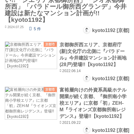
所西」「パラドール御所西グランデ」今井
建設は新たなマンション計画が!!
【kyoto1192】
2024.07.25
5 件
kyoto1192 [京都]
京都御所西エリア、京都府庁
京都市
(新)文化庁の北側に『パラドー
ル』今井建設マンション計画地
(28戸)登場!!【kyoto1192】
2022.06.14
kyoto1192 [京都]
富裕層向けの外資系高級ホテル
京都市
開業が続く京都、『御所南小学
校エリア』に京都「初」ZEH-
M『ライオンズ京都御所南レジ
デンス』登場!!【kyoto1192】
2021.09.22
kyoto1192 [京都]