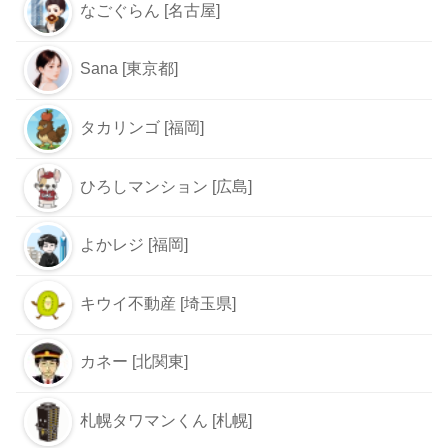
なごぐらん [名古屋]
Sana [東京都]
タカリンゴ [福岡]
ひろしマンション [広島]
よかレジ [福岡]
キウイ不動産 [埼玉県]
カネー [北関東]
札幌タワマンくん [札幌]