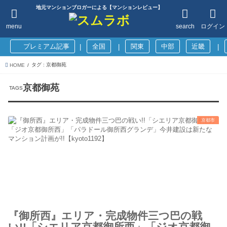
地元マンションブロガーによる【マンションレビュー】
menu
search
ログイン
プレミアム記事
全国
関東
中部
近畿
|
|
|
タグ : 京都御苑
HOME
京都御苑
京都市
『御所西』エリア・完成物件三つ巴の戦
い!!「シエリア京都御所西」「ジオ京都御