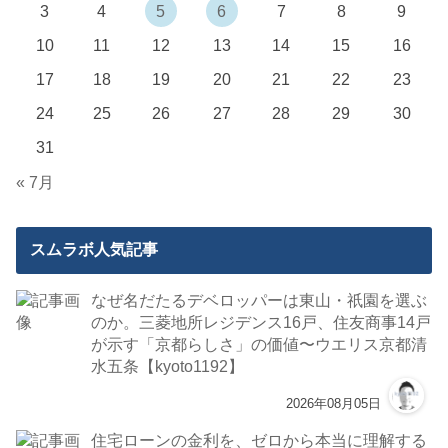
3
4
5
6
7
8
9
10
11
12
13
14
15
16
17
18
19
20
21
22
23
24
25
26
27
28
29
30
31
« 7月
スムラボ人気記事
なぜ名だたるデベロッパーは東山・祇園を選ぶ
のか。三菱地所レジデンス16戸、住友商事14戸
が示す「京都らしさ」の価値〜ウエリス京都清
水五条【kyoto1192】
2026年08月05日
住宅ローンの金利を、ゼロから本当に理解する