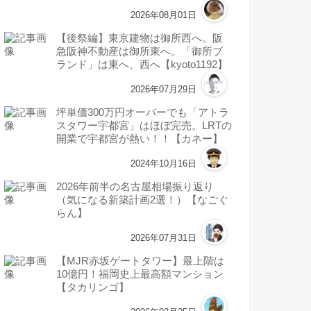
2026年08月01日
【後祭編】東京建物は御所西へ。阪
急阪神不動産は御所東へ。「御所ブ
ランド」は東へ、西へ【kyoto1192】
2026年07月29日
坪単価300万円オーバーでも「アトラ
スタワー宇都宮」はほぼ完売。LRTの
開業で宇都宮が熱い！！【カネー】
2024年10月16日
2026年前半の名古屋相場振り返り
（気になる新築計画2選！）【なごぐ
らん】
2026年07月31日
【MJR赤坂ゲートタワー】最上階は
10億円！福岡史上最高額マンション
【タカリンゴ】