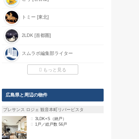
トミー [東北]
2LDK [首都圏]
スムラボ編集部ライター
もっと見る
広島県と周辺の物件
プレサンス ロジェ 観音本町リバービスタ
3LDK+S（納戸）
1戸／総戸数 56戸