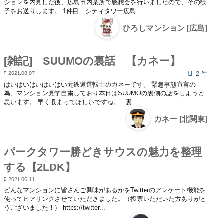
ションを内見した後、広島市内某所で感想会を行いましたので、その様
子をお送りします。 1件目 シティタワー広島 ...
ひろしマンション [広島]
[雑記] SUUMOの裏話 【カネー】
2021.08.07
2 件
はいはいはいはいはい元鉄道運転士のカネーです。 緊急事態宣言の
為、マンション見学自粛しており本日はSUUMOの裏側の話をしようと
思います。 早く収まってほしいですね。 裏...
カネー [北関東]
パークタワー勝どきサウスの魅力を整理
する【2LDK】
2021.06.11
どんなマンションに皆さんご興味があるかをTwitterのアンケート機能を
使ってヒアリングさせていただきました。（投票いただいた方ありがと
うございました！） https://twitter...