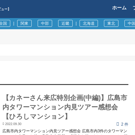
ホーム
ビュー】
全国
|
関東
中部
近畿
|
北海道
東北
中
【カネーさん来広特別企画(中編)】広島市
内タワーマンション内見ツアー感想会
【ひろしマンション】
2022.09.30
2 件
広島市内タワーマンション内見ツアー感想会 広島市内3件のタワーマン