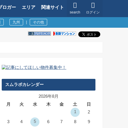
ブロガー
エリア
関連サイト
search
ログイン
国
九州
|
その他
スムラボカレンダー
2026年8月
月
火
水
木
金
土
日
1
2
5
3
4
6
7
8
9