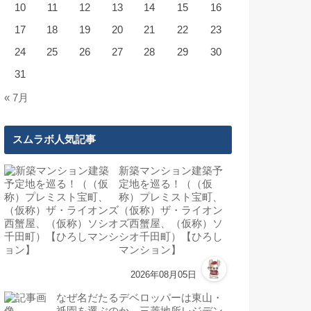
10
11
12
13
14
15
16
17
18
19
20
21
22
23
24
25
26
27
28
29
30
31
« 7月
スムラボ人気記事
新築マンション建築予
定地を巡る！（（仮
称）プレミスト宝町、
（仮称）ザ・ライオン
ズ西蟹屋、（仮称）ソ
シオ千田町）【ひろし
マンション】
2026年08月05日
なぜ名だたるデベロッパーは東山・
祇園を選ぶのか。三菱地所レジデン