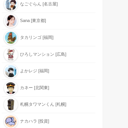
なごぐらん [名古屋]
Sana [東京都]
タカリンゴ [福岡]
ひろしマンション [広島]
よかレジ [福岡]
カネー [北関東]
札幌タワマンくん [札幌]
ナカハラ [投資]