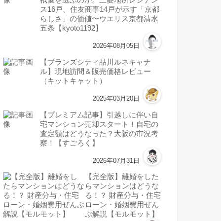
ス16戸、住友商事14戸が示す「京都
らしさ」の価値〜ウエリス京都清水
五条【kyoto1192】
2026年08月05日
【ブランズシティ品川ルネキャナ
ル】現地訪問＆販売価格レビュー
（キットキャット）
2025年03月20日
【プレミアム記事】引越しに伴い自
宅マンション売却スタート！自宅の
査定額はどうなった？大阪の市況考
察！【すごろく】
2026年07月31日
【完全版】離婚をした
らマンションはどうな
る！？ 財産分与・住宅
ローン・婚姻費用ぜん
ぶ解説【モルモット】