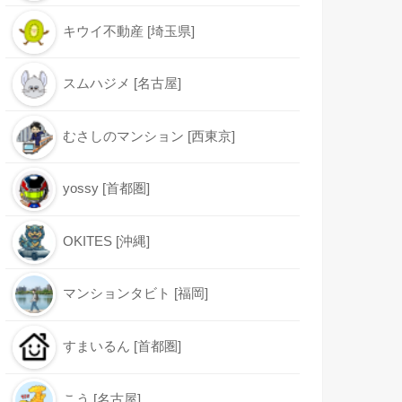
キウイ不動産 [埼玉県]
スムハジメ [名古屋]
むさしのマンション [西東京]
yossy [首都圏]
OKITES [沖縄]
マンションタビト [福岡]
すまいるん [首都圏]
こう [名古屋]