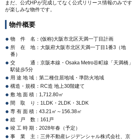
まだ、公式HPが完成してなく公式リリース情報のみです
が楽しみな物件です。
物件概要
物 件 名：(仮称)大阪市北区天満一丁目計画
所 在 地：大阪府大阪市北区天満一丁目1番3（地
番）
交 通：京阪本線・Osaka Metro谷町線「天満橋」
駅徒歩5分
用 途 地 域：第二種住居地域・準防火地域
構造・規模：RC造 地上30階建て
敷 地 面 積：1,712.80㎡
間 取 り：1LDK・2LDK・3LDK
専 有 面 積：43.21㎡～156.38㎡
総 戸 数：161戸
竣 工 時 期：2028年春（予定）
事 業 主：三井不動産レジデンシャル株式会社、京