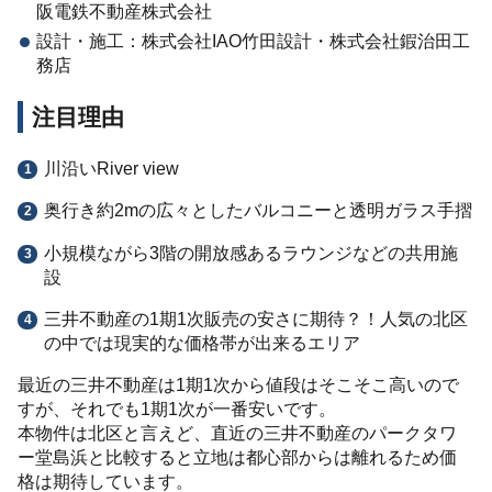
阪電鉄不動産株式会社
設計・施工：株式会社IAO竹田設計・株式会社鍜治田工
務店
注目理由
川沿いRiver view
奥行き約2mの広々としたバルコニーと透明ガラス手摺
小規模ながら3階の開放感あるラウンジなどの共用施
設
三井不動産の1期1次販売の安さに期待？！人気の北区
の中では現実的な価格帯が出来るエリア
最近の三井不動産は1期1次から値段はそこそこ高いので
すが、それでも1期1次が一番安いです。
本物件は北区と言えど、直近の三井不動産のパークタワ
ー堂島浜と比較すると立地は都心部からは離れるため価
格は期待しています。