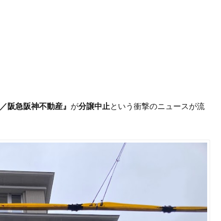
通／阪急阪神不動産』
が
分譲中止
という衝撃のニュースが流