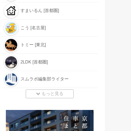
すまいるん [首都圏]
こう [名古屋]
トミー [東北]
2LDK [首都圏]
スムラボ編集部ライター
もっと見る