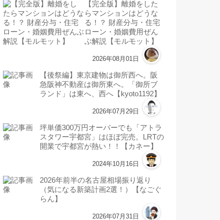
【完全版】離婚をした
らマンションはどうな
る！？ 財産分与・住宅
ローン・婚姻費用ぜん
ぶ解説【モルモット】
2026年08月01日
【後祭編】東京建物は御所西へ。阪
急阪神不動産は御所東へ。「御所ブ
ランド」は東へ、西へ【kyoto1192】
2026年07月29日
坪単価300万円オーバーでも「アトラ
スタワー宇都宮」はほぼ完売。LRTの
開業で宇都宮が熱い！！【カネー】
2024年10月16日
2026年前半の名古屋相場振り返り
（気になる新築計画2選！）【なごぐ
らん】
2026年07月31日