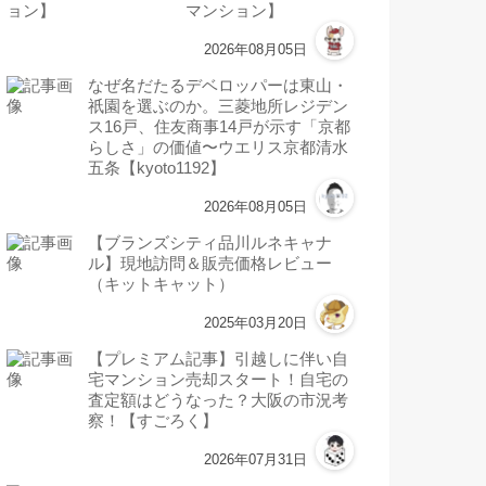
マンション】
2026年08月05日
なぜ名だたるデベロッパーは東山・
祇園を選ぶのか。三菱地所レジデン
ス16戸、住友商事14戸が示す「京都
らしさ」の価値〜ウエリス京都清水
五条【kyoto1192】
2026年08月05日
【ブランズシティ品川ルネキャナ
ル】現地訪問＆販売価格レビュー
（キットキャット）
2025年03月20日
【プレミアム記事】引越しに伴い自
宅マンション売却スタート！自宅の
査定額はどうなった？大阪の市況考
察！【すごろく】
2026年07月31日