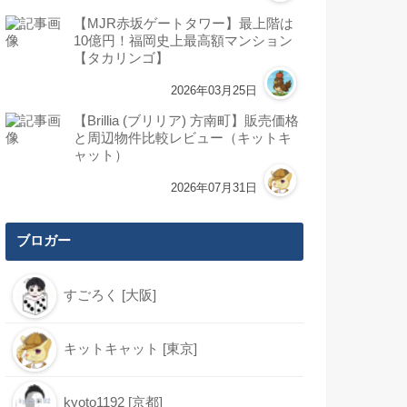
【MJR赤坂ゲートタワー】最上階は
10億円！福岡史上最高額マンション
【タカリンゴ】
2026年03月25日
【Brillia (ブリリア) 方南町】販売価格
と周辺物件比較レビュー（キットキ
ャット）
2026年07月31日
ブロガー
すごろく [大阪]
キットキャット [東京]
kyoto1192 [京都]