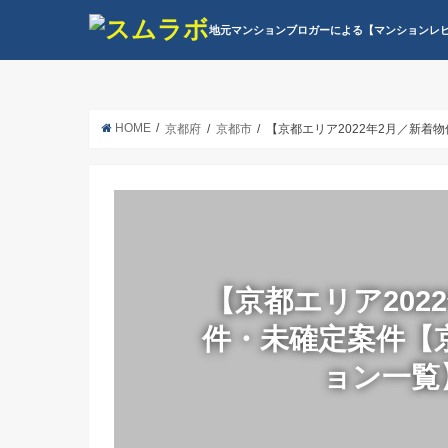
地元マンションブロガーによる【マンションレ
HOME
京都府
京都市
【京都エリア2022年2月／新着物
【京都エリア202
件・未確定案件【
ョン一覧】