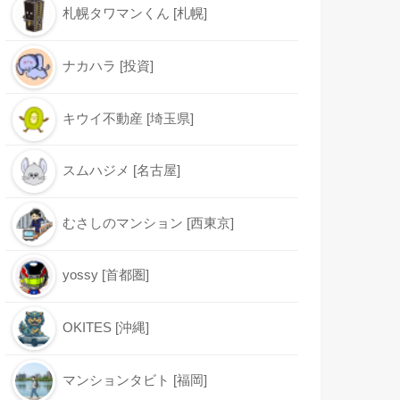
札幌タワマンくん [札幌]
ナカハラ [投資]
キウイ不動産 [埼玉県]
スムハジメ [名古屋]
むさしのマンション [西東京]
yossy [首都圏]
OKITES [沖縄]
マンションタビト [福岡]