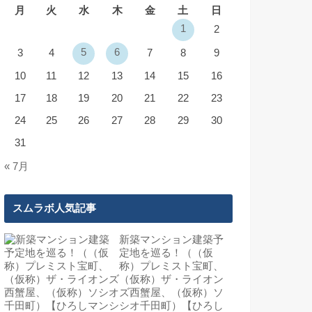
月
火
水
木
金
土
日
1
2
5
6
3
4
7
8
9
10
11
12
13
14
15
16
17
18
19
20
21
22
23
24
25
26
27
28
29
30
31
« 7月
スムラボ人気記事
新築マンション建築予
定地を巡る！（（仮
称）プレミスト宝町、
（仮称）ザ・ライオン
ズ西蟹屋、（仮称）ソ
シオ千田町）【ひろし