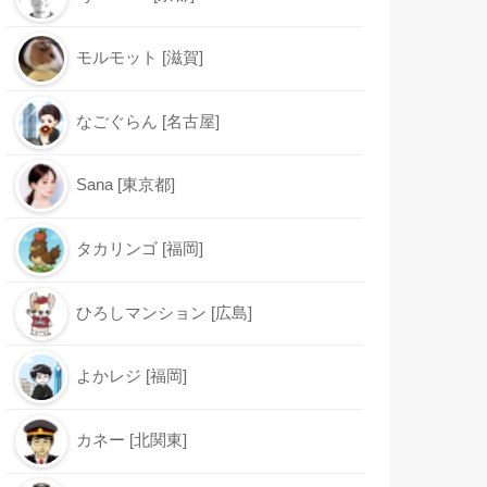
モルモット [滋賀]
なごぐらん [名古屋]
Sana [東京都]
タカリンゴ [福岡]
ひろしマンション [広島]
よかレジ [福岡]
カネー [北関東]