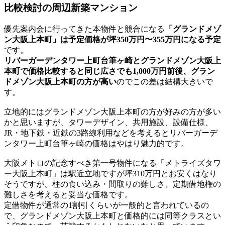
比較検討の周辺新築マンション
優先案内会に行ってきた本物件と競合になる
「グランドメゾ
ン大阪上本町」は予定価格が坪350万円〜355万円になる予定
です。
リバーガーデンタワー上町台筆ヶ崎とグランドメゾン大阪上
本町で価格比較すると同じ広さでも1,000万円前後、グラン
ドメゾン大阪上本町の方が高い
のでこの差は結構大きいで
す。
立地的にはグランドメゾン大阪上本町の方が好みの方が多い
かと思いますが、タワーデザイン、共用施設、設備仕様、
JR・地下鉄・近鉄の3路線利用などを考えるとリバーガーデ
ンタワー上町台筆ヶ崎の価格はやはり魅力的です。
大阪メトロの記念すべき第一号物件になる「メトライズタワ
ー大阪上本町」は駅近立地ですが坪310万円とお安くはなり
そうですが、柱の食い込み・間取りの難しさ、定期借地権の
難しさを考えると妥当な価格です。
定借物件が通常の1割引くらいが一般的と言われているの
で、グランドメゾン大阪上本町と価格的には同等クラスとい