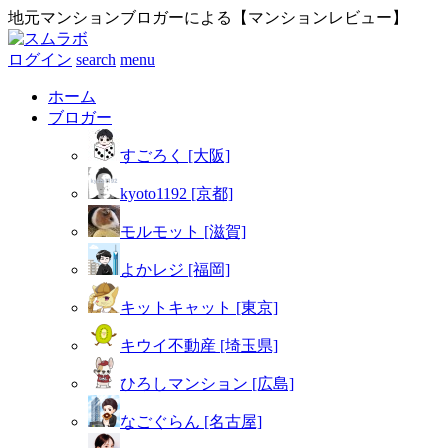
地元マンションブロガーによる【マンションレビュー】
ログイン
search
menu
ホーム
ブロガー
すごろく [大阪]
kyoto1192 [京都]
モルモット [滋賀]
よかレジ [福岡]
キットキャット [東京]
キウイ不動産 [埼玉県]
ひろしマンション [広島]
なごぐらん [名古屋]