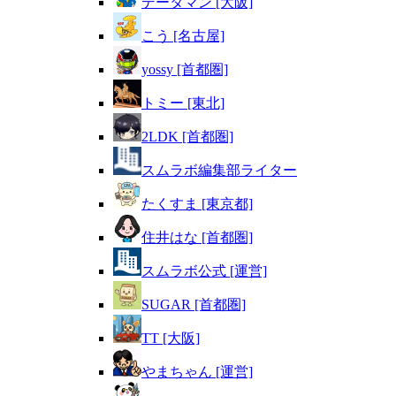
データマン [大阪]
こう [名古屋]
yossy [首都圏]
トミー [東北]
2LDK [首都圏]
スムラボ編集部ライター
たくすま [東京都]
住井はな [首都圏]
スムラボ公式 [運営]
SUGAR [首都圏]
TT [大阪]
やまちゃん [運営]