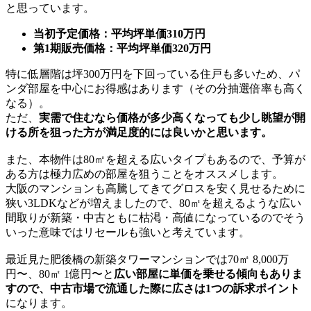
と思っています。
当初予定価格：平均坪単価310万円
第1期販売価格：平均坪単価320万円
特に低層階は坪300万円を下回っている住戸も多いため、パ
ンダ部屋を中心にお得感はあります（その分抽選倍率も高く
なる）。
ただ、
実需で住むなら価格が多少高くなっても少し眺望が開
ける所を狙った方が満足度的には良いかと思います。
また、本物件は80㎡を超える広いタイプもあるので、予算が
ある方は極力広めの部屋を狙うことをオススメします。
大阪のマンションも高騰してきてグロスを安く見せるために
狭い3LDKなどが増えましたので、80㎡を超えるような広い
間取りが新築・中古ともに枯渇・高値になっているのでそう
いった意味ではリセールも強いと考えています。
最近見た肥後橋の新築タワーマンションでは70㎡ 8,000万
円〜、80㎡ 1億円〜と
広い部屋に単価を乗せる傾向もありま
すので、中古市場で流通した際に広さは1つの訴求ポイント
になります。