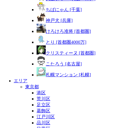
ちばにゃん [千葉]
神戸犬 [兵庫]
けろけろ准将 [首都圏]
とり [首都圏4000万]
クリスティーヌ [首都圏]
こたろう [名古屋]
札幌マンション [札幌]
エリア
東京都
港区
荒川区
足立区
葛飾区
江戸川区
品川区