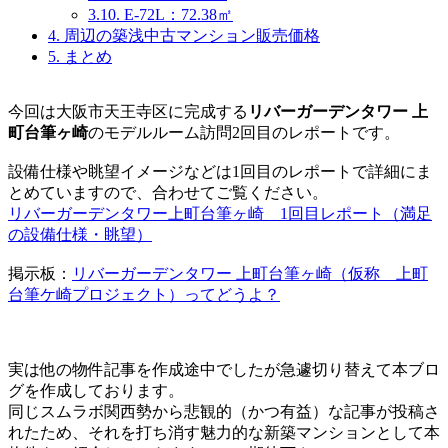
3.10.
E-72L：72.38㎡
4.
周辺の築浅中古マンション販売価格
5.
まとめ
今回は大阪市天王寺区に完成する
リバーガーデンタワー 上
町台筆ヶ崎
のモデルルーム訪問2回目のレポートです。
設備仕様や眺望イメージなどは1回目のレポートで詳細にま
とめていますので、合わせてご覧ください。
リバーガーデンタワー上町台筆ヶ崎 1回目レポート（満足
の設備仕様・眺望）
掲示板：
リバーガーデンタワー 上町台筆ヶ崎（仮称 上町
台筆ケ崎プロジェクト）ってどうよ？
実は他の物件記事を作成途中でしたが急遽切り替えて本ブロ
グを作成しております。
同じスムラボ関西勢から悲観的（かつ有益）な記事が投稿さ
れたため、それを打ち消す魅力的な新築マンションとして本