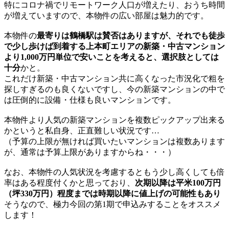
特にコロナ禍でリモートワーク人口が増えたり、おうち時間
が増えていますので、本物件の広い部屋は魅力的です。
本物件の
最寄りは鶴橋駅は賛否はありますが、それでも徒歩
で少し歩けば到着する上本町エリアの新築・中古マンション
より1,000万円単位で安いことを考えると、選択肢としては
十分
かと。
これだけ新築・中古マンション共に高くなった市況化で粗を
探しすぎるのも良くないですし、今の新築マンションの中で
は圧倒的に設備・仕様も良いマンションです。
本物件より人気の新築マンションを複数ピックアップ出来る
かというと私自身、正直難しい状況です…
（予算の上限が無ければ買いたいマンションは複数あります
が、通常は予算上限がありますからね・・・）
なお、本物件の人気状況を考慮するともう少し高くしても倍
率はある程度付くかと思っており、
次期以降は平米100万円
（坪330万円）程度までは時期以降に値上げの可能性もあり
そうなので、極力今回の第1期で申込みすることをオススメ
します！