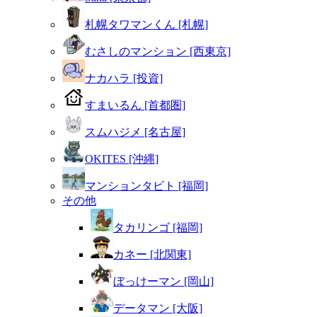
札幌タワマンくん [札幌]
むさしのマンション [西東京]
ナカハラ [投資]
すまいるん [首都圏]
スムハジメ [名古屋]
OKITES [沖縄]
マンションタビト [福岡]
その他
タカリンゴ [福岡]
カネー [北関東]
ぼっけーマン [岡山]
データマン [大阪]