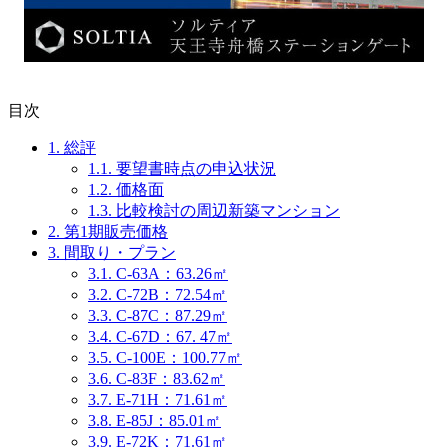
目次
1.
総評
1.1.
要望書時点の申込状況
1.2.
価格面
1.3.
比較検討の周辺新築マンション
2.
第1期販売価格
3.
間取り・プラン
3.1.
C-63A：63.26㎡
3.2.
C-72B：72.54㎡
3.3.
C-87C：87.29㎡
3.4.
C-67D：67. 47㎡
3.5.
C-100E：100.77㎡
3.6.
C-83F：83.62㎡
3.7.
E-71H：71.61㎡
3.8.
E-85J：85.01㎡
3.9.
E-72K：71.61㎡