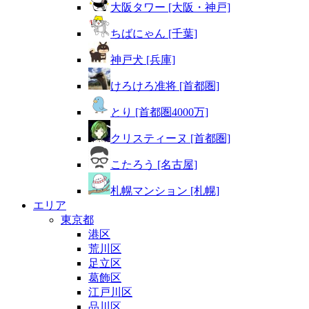
大阪タワー [大阪・神戸]
ちばにゃん [千葉]
神戸犬 [兵庫]
けろけろ准将 [首都圏]
とり [首都圏4000万]
クリスティーヌ [首都圏]
こたろう [名古屋]
札幌マンション [札幌]
エリア
東京都
港区
荒川区
足立区
葛飾区
江戸川区
品川区