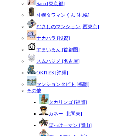
Sana [東京都]
札幌タワマンくん [札幌]
むさしのマンション [西東京]
ナカハラ [投資]
すまいるん [首都圏]
スムハジメ [名古屋]
OKITES [沖縄]
マンションタビト [福岡]
その他
タカリンゴ [福岡]
カネー [北関東]
ぼっけーマン [岡山]