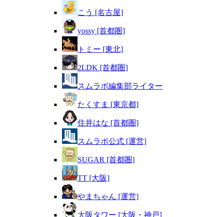
こう [名古屋]
yossy [首都圏]
トミー [東北]
2LDK [首都圏]
スムラボ編集部ライター
たくすま [東京都]
住井はな [首都圏]
スムラボ公式 [運営]
SUGAR [首都圏]
TT [大阪]
やまちゃん [運営]
大阪タワー [大阪・神戸]