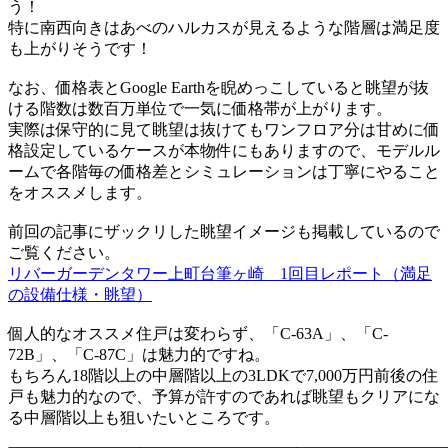
う！
特に南西向きはあべのハルカスが見えるような階層は満足度
も上がりそうです！
なお、価格表とGoogle Earthを睨めっこしていると眺望が抜
ける階数は数百万単位で一気に価格帯が上がります。
実際は保守的に見て眺望は抜けてもワンフロア分は甘めに価
格設定しているケースが本物件にもありますので、モデルル
ームで各階毎の価格差とシミュレーションは丁寧にやること
をオススメします。
前回の記事にザックリした眺望イメージも掲載しているので
ご覧ください。
リバーガーデンタワー上町台筆ヶ崎 1回目レポート（満足
の設備仕様・眺望）
個人的なオススメ住戸は変わらず、「C-63A」、「C-
72B」、「C-87C」は魅力的ですね。
もちろん18階以上の中層階以上の3LDKで7,000万円前後の住
戸も魅力的なので、予算が許すのであれば眺望もクリアにな
る中層階以上も狙いたいところです。