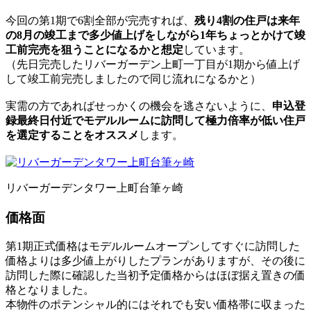
今回の第1期で6割全部が完売すれば、
残り4割の住戸は来年
の8月の竣工まで多少値上げをしながら1年ちょっとかけて竣
工前完売を狙うことになるかと想定
しています。
（先日完売したリバーガーデン上町一丁目が1期から値上げ
して竣工前完売しましたので同じ流れになるかと）
実需の方であればせっかくの機会を逃さないように、
申込登
録最終日付近でモデルルームに訪問して極力倍率が低い住戸
を選定することをオススメ
します。
リバーガーデンタワー上町台筆ヶ崎
価格面
第1期正式価格はモデルルームオープンしてすぐに訪問した
価格よりは多少値上がりしたプランがありますが、その後に
訪問した際に確認した当初予定価格からはほぼ据え置きの価
格となりました。
本物件のポテンシャル的にはそれでも安い価格帯に収まった