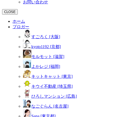
お問い合わせ
CLOSE
ホーム
ブロガー
すごろく [大阪]
kyoto1192 [京都]
モルモット [滋賀]
よかレジ [福岡]
キットキャット [東京]
キウイ不動産 [埼玉県]
ひろしマンション [広島]
なごぐらん [名古屋]
Sana [東京都]