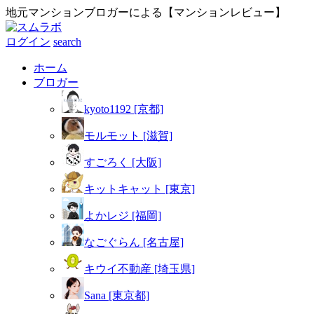
地元マンションブロガーによる【マンションレビュー】
ログイン
search
ホーム
ブロガー
kyoto1192 [京都]
モルモット [滋賀]
すごろく [大阪]
キットキャット [東京]
よかレジ [福岡]
なごぐらん [名古屋]
キウイ不動産 [埼玉県]
Sana [東京都]