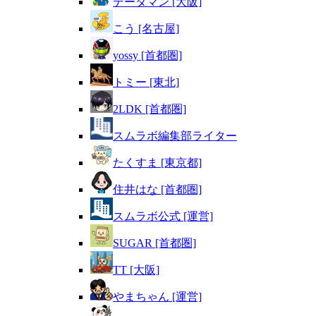
データマン [大阪]
こう [名古屋]
yossy [首都圏]
トミー [東北]
2LDK [首都圏]
スムラボ編集部ライター
たくすま [東京都]
住井はな [首都圏]
スムラボ公式 [運営]
SUGAR [首都圏]
TT [大阪]
やまちゃん [運営]