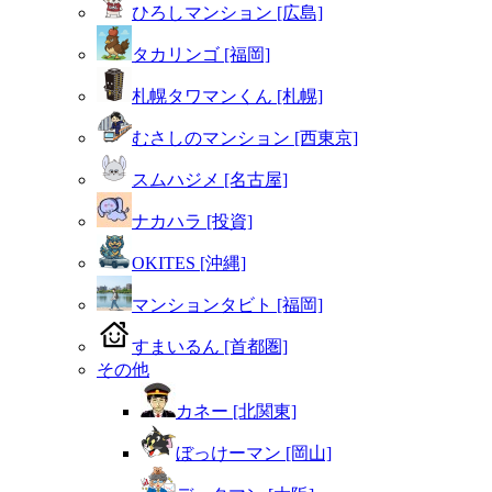
ひろしマンション [広島]
タカリンゴ [福岡]
札幌タワマンくん [札幌]
むさしのマンション [西東京]
スムハジメ [名古屋]
ナカハラ [投資]
OKITES [沖縄]
マンションタビト [福岡]
すまいるん [首都圏]
その他
カネー [北関東]
ぼっけーマン [岡山]