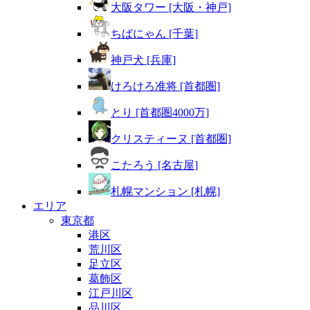
大阪タワー [大阪・神戸]
ちばにゃん [千葉]
神戸犬 [兵庫]
けろけろ准将 [首都圏]
とり [首都圏4000万]
クリスティーヌ [首都圏]
こたろう [名古屋]
札幌マンション [札幌]
エリア
東京都
港区
荒川区
足立区
葛飾区
江戸川区
品川区