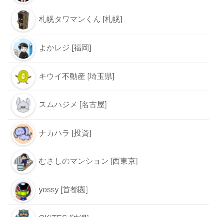
札幌タワマンくん [札幌]
よかレジ [福岡]
キウイ不動産 [埼玉県]
スムハジメ [名古屋]
ナカハラ [投資]
むさしのマンション [西東京]
yossy [首都圏]