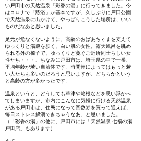
い戸田市の天然温泉「彩香の湯」に行ってきました。今
はコロナで「黙浴」が基本ですが、久しぶりに戸田公園
で天然温泉に出かけて、やっぱりこうした場所は、いい
ものだなあと思いました。
足元が危なくないように、高齢のおばあちゃまを支えて
ゆっくりと湯殿を歩く、白い肌の女性。露天風呂を眺め
られる外の椅子で、ゆっくりと寛ぐご近所同士らしい女
性たち・・・。ちなみに戸田市は、埼玉県の中で一番、
平均年齢が若い自治体です。時間帯によってはもっと若
い人たちも多いのだろうと思いますが、どちらかという
と高齢の方が多かったです。
温泉というと、どうしても草津や箱根などを思い浮かべ
てしまいますが、市内にこんなに気軽に行ける天然温泉
がある戸田市は、住民になって回数券を買って通えば、
毎日ストレス解消できちゃうなあ、と思いました。
（「彩香の湯」の他に、戸田市には「天然温泉 七福の湯
戸田店」もあります）
さて。