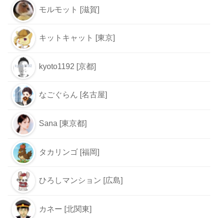
モルモット [滋賀]
キットキャット [東京]
kyoto1192 [京都]
なごぐらん [名古屋]
Sana [東京都]
タカリンゴ [福岡]
ひろしマンション [広島]
カネー [北関東]