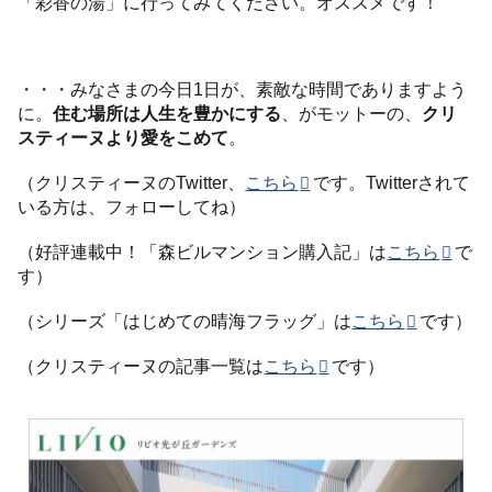
「彩香の湯」に行ってみてください。オススメです！
・・・みなさまの今日1日が、素敵な時間でありますよう
に。
住む場所は人生を豊かにする
、がモットーの、
クリ
スティーヌより愛をこめて
。
（クリスティーヌのTwitter、
こちら
です。Twitterされて
いる方は、フォローしてね）
（好評連載中！「森ビルマンション購入記」は
こちら
で
す）
（シリーズ「はじめての晴海フラッグ」は
こちら
です）
（クリスティーヌの記事一覧は
こちら
です）