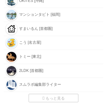
OKITES [沖縄]
マンションタビト [福岡]
すまいるん [首都圏]
こう [名古屋]
トミー [東北]
2LDK [首都圏]
スムラボ編集部ライター
もっと見る