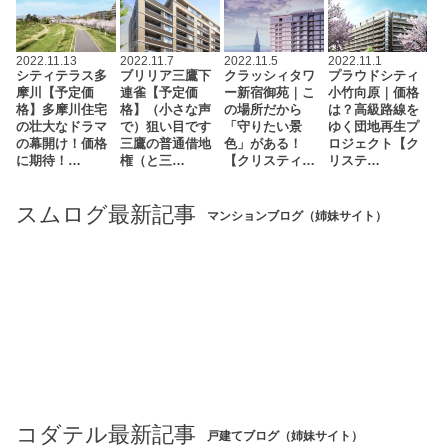
2022.11.13
2022.11.7
2022.11.5
2022.11.1
シティテラス多
ブリリア三鷹下
クラッシィタワ
プラウドシティ
摩川【予定価
連雀【予定価
ー新宿御苑｜こ
小竹向原｜価格
格】多摩川住宅
格】（小さな声
の場所だから
は？高級路線を
の壮大なドラマ
で）狙い目です
「守りたい景
ゆく団地再生プ
の幕開け！価格
三鷹の普通借地
色」がある！
ロジェクト【ク
に期待！…
権（と三…
【クリスティ…
リステ…
スムログ最新記事
マンションブログ（姉妹サイト）
コダテル最新記事
戸建てブログ（姉妹サイト）