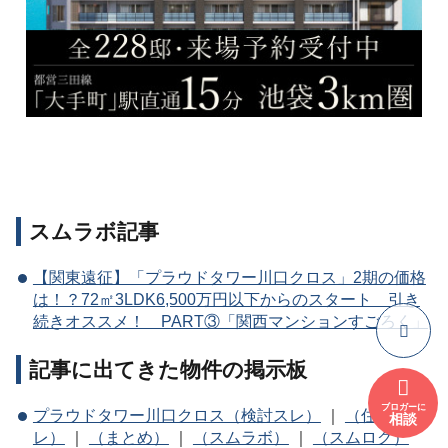
スムラボ記事
【関東遠征】「プラウドタワー川口クロス」2期の価格
は！？72㎡3LDK6,500万円以下からのスタート 引き
続きオススメ！ PART③「関西マンションすごろく」
記事に出てきた物件の掲示板
ブロガーに
プラウドタワー川口クロス（検討スレ）
｜
（住民ス
相談
レ）
｜
（まとめ）
｜
（スムラボ）
｜
（スムログ）