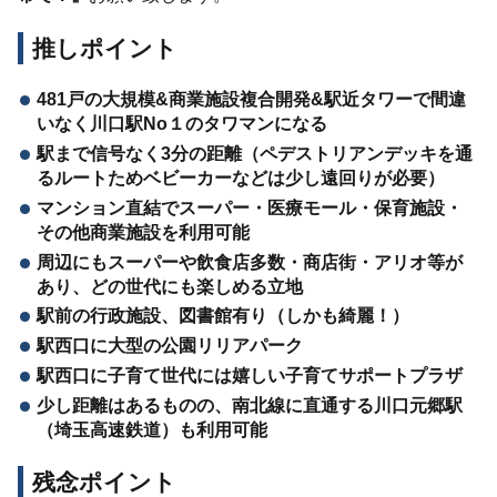
推しポイント
481戸の大規模&商業施設複合開発&駅近タワーで間違
いなく川口駅No１のタワマンになる
駅まで信号なく3分の距離（ペデストリアンデッキを通
るルートためベビーカーなどは少し遠回りが必要）
マンション直結でスーパー・医療モール・保育施設・
その他商業施設を利用可能
周辺にもスーパーや飲食店多数・商店街・アリオ等が
あり、どの世代にも楽しめる立地
駅前の行政施設、図書館有り（しかも綺麗！）
駅西口に大型の公園リリアパーク
駅西口に子育て世代には嬉しい子育てサポートプラザ
少し距離はあるものの、南北線に直通する川口元郷駅
（埼玉高速鉄道）も利用可能
残念ポイント