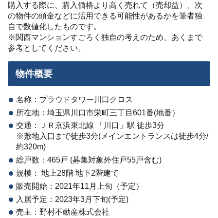
購入する際に、購入価格より高く売れて（売却益）、次
の物件の頭金などに活用できる可能性があるかを筆者独
自で数値化したものです。
※関西マンションすごろく独自の考えのため、あくまで
参考としてください。
物件概要
名称：プラウドタワー川口クロス
所在地：埼玉県川口市栄町三丁目601番(地番）
交通：ＪＲ京浜東北線 「川口」駅 徒歩3分
※敷地入口まで徒歩3分(メインエントランスは徒歩4分/
約320m)
総戸数：465戸 (募集対象外住戸55戸含む)
規模： 地上28階 地下2階建て
販売開始：2021年11月上旬（予定）
入居予定：2023年3月下旬(予定)
売主：野村不動産株式会社