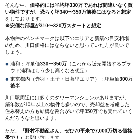
そんな中、
価格的には平均坪330万であれば間違いなく買
い物件ですが、恐らく坪340〜350万前後にはなると想定
をしております。
※安価な部屋が310〜320万スタートと想定
本物件のベンチマークは以下のエリアと新築の目安相場
のため、川口価格にはならないと思っていた方が良いで
しょう。
浦和：坪単価
330〜350万
（これから販売開始するプラ
ウド浦和はもう少し高くなる想定）
東京都内（赤羽・王子・日暮里エリア）：坪単価
300万
後半
川口駅周辺には多くのタワーマンションがありますが、
築年数が10年以上の物件も多いので、売却益を考慮した
住み替えの方も結構な割合がいて坪350万でも売れていく
んだろうなと思います。
ただ、
『野村不動産さん、ぜひ70平米で7,000万切る価格
帯で！』
お願い致します。