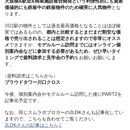
大規模&駅近&商業施設複合開発という利便性的にも資産
価値的にも鉄板中の鉄板物件のため確実に人気物件
とな
ります。
川口駅の物件としては過去最高価格となることはほぼ確
実ではあるものの、
都内と比較するとまだまだ割安な価
格で売り出されることは想定されますので非常にオスス
メ
できますが、
モデルルーム訪問までにはオンライン個
別案内会などに参加する必要があるため、ぜひ早いタイ
ミングで資料請求と見学会の予約
をお願いお願いしま
す。
↓資料請求はこちらから↓
プラウドタワー川口クロス
今後、個別案内会やモデルルーム訪問した後にPART2を
記事化予定です。
なお、同じスムラボブロガーの2LDKさんも記事化してい
ますので、こちらも合わせてご覧ください。
2LDKさんの記事はこちら