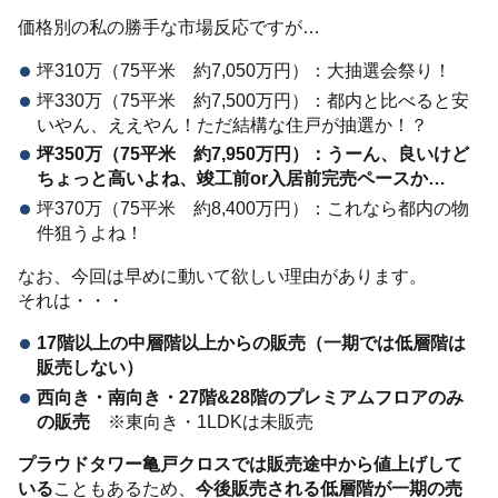
価格別の私の勝手な市場反応ですが…
坪310万（75平米 約7,050万円）：大抽選会祭り！
坪330万（75平米 約7,500万円）：都内と比べると安
いやん、ええやん！ただ結構な住戸が抽選か！？
坪350万（75平米 約7,950万円）：うーん、良いけど
ちょっと高いよね、竣工前or入居前完売ペースか…
坪370万（75平米 約8,400万円）：これなら都内の物
件狙うよね！
なお、今回は早めに動いて欲しい理由があります。
それは・・・
17階以上の中層階以上からの販売（一期では低層階は
販売しない）
西向き・南向き・27階&28階のプレミアムフロアのみ
の販売
※東向き・1LDKは未販売
プラウドタワー亀戸クロスでは販売途中から値上げして
いる
こともあるため、
今後販売される低層階が一期の売