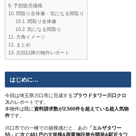
9.
予想販売価格
10.
間取り全体像・気になる間取り
10.1.
間取り全体像
10.2.
気になる間取り
11.
方角イメージ
12.
まとめ
13.
次回以降の物件レポート
はじめに…
今回は埼玉県川口市に完成する
プラウドタワー川口クロ
ス
のレポートです。
本物件は既に
資料請求数が2,500件を超えている超人気物
件
です。
川口市での一棟での規模感だと、あの
「エルザタワー
55」に次ぐ481戸の大規模&商業施設複合開発&駅近タワ