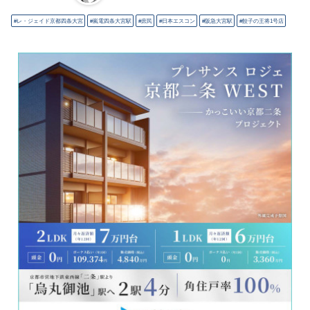
レ・ジェイド京都四条大宮
嵐電四条大宮駅
庶民
日本エスコン
阪急大宮駅
餃子の王将1号店