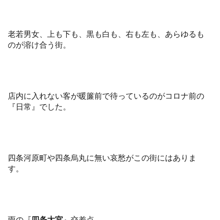
老若男女、上も下も、黒も白も、右も左も、あらゆるも
のが溶け合う街。
店内に入れない客が暖簾前で待っているのがコロナ前の
『日常』でした。
四条河原町や四条烏丸に無い哀愁がこの街にはありま
す。
雨の『
四条大宮
』交差点