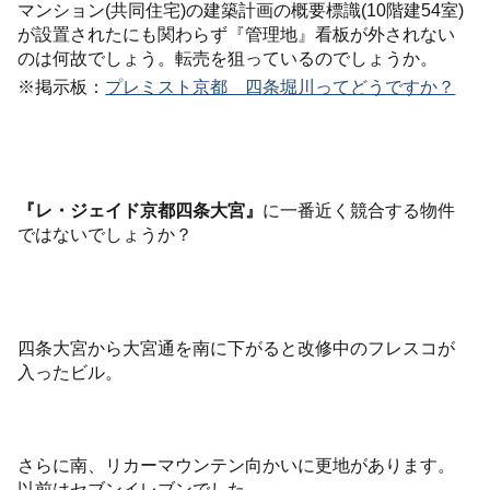
マンション(共同住宅)の建築計画の概要標識(10階建54室)
が設置されたにも関わらず『管理地』看板が外されない
のは何故でしょう。転売を狙っているのでしょうか。
※掲示板：
プレミスト京都 四条堀川ってどうですか？
『レ・ジェイド京都四条大宮』
に一番近く競合する物件
ではないでしょうか？
四条大宮から大宮通を南に下がると改修中のフレスコが
入ったビル。
さらに南、リカーマウンテン向かいに更地があります。
以前はセブンイレブンでした。