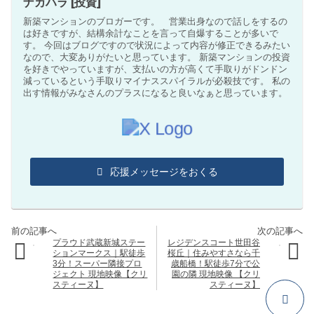
ナカハラ [投資]
新築マンションのブロガーです。 営業出身なので話しをするの
は好きですが、結構余計なことを言って自爆することが多いで
す。 今回はブログですので状況によって内容が修正できるみたい
なので、大変ありがたいと思っています。 新築マンションの投資
を好きでやっていますが、支払いの方が高くて手取りがドンドン
減っているという手取りマイナススパイラルが必殺技です。 私の
出す情報がみなさんのプラスになると良いなぁと思っています。
応援メッセージをおくる
プラウド武蔵新城ステー
レジデンスコート世田谷
ションマークス｜駅徒歩
桜丘｜住みやすさなら千
3分！スーパー隣接プロ
歳船橋！駅徒歩7分で公
ジェクト 現地映像【クリ
園の隣 現地映像 【クリ
スティーヌ】
スティーヌ】