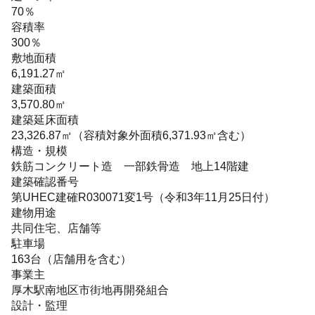
70％
容積率
300％
敷地面積
6,191.27㎡
建築面積
3,570.80㎡
建築延床面積
23,326.87㎡（容積対象外面積6,371.93㎡含む）
構造・規模
鉄筋コンクリート造 一部鉄骨造 地上14階建
建築確認番号
第UHEC建確R030071変1号（令和3年11月25日付）
建物用途
共同住宅、店舗等
駐車場
163台（店舗用を含む）
事業主
厚木駅南地区市街地再開発組合
設計・監理