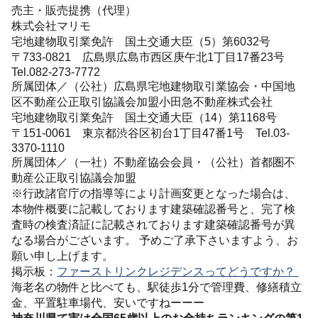
売主・販売提携（代理）
株式会社マリモ
宅地建物取引業免許 国土交通大臣（5）第6032号
〒733-0821 広島県広島市西区庚午北1丁目17番23号
Tel.082-273-7772
所属団体／（公社）広島県宅地建物取引業協会・中国地
区不動産公正取引協議会加盟小田急不動産株式会社
宅地建物取引業免許 国土交通大臣（14）第1168号
〒151-0061 東京都渋谷区初台1丁目47番1号 Tel.03-
3370-1110
所属団体／（一社）不動産協会会員・（公社）首都圏不
動産公正取引協議会加盟
※行政諸官庁の指導等により計画変更となった場合は、
本物件概要に記載しております建築確認番号と、完了検
査時の検査済証に記載されております建築確認番号が異
なる場合がございます。 予めご了承下さいますよう、お
願い申し上げます。
掲示板：
ファーストリンクレジデンスってどうですか？
海老名の物件と比べても、駅徒歩1分で管理費、修繕積立
金、平置駐車場代、安いですねーーー
神奈川県て実は全国65歳以上のお金持ちランキングの第1