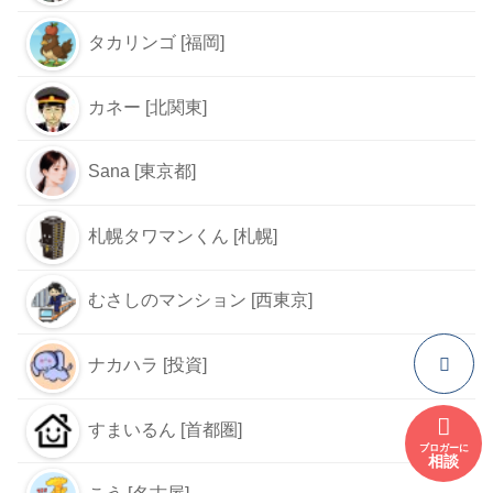
タカリンゴ [福岡]
カネー [北関東]
Sana [東京都]
札幌タワマンくん [札幌]
むさしのマンション [西東京]
ナカハラ [投資]
すまいるん [首都圏]
ブロガーに
相談