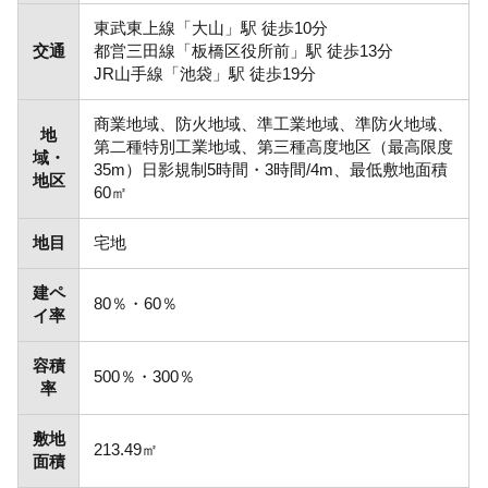
東武東上線「大山」駅 徒歩10分
交通
都営三田線「板橋区役所前」駅 徒歩13分
JR山手線「池袋」駅 徒歩19分
商業地域、防火地域、準工業地域、準防火地域、
地
第二種特別工業地域、第三種高度地区（最高限度
域・
35m）日影規制5時間・3時間/4m、最低敷地面積
地区
60㎡
地目
宅地
建ペ
80％・60％
イ率
容積
500％・300％
率
敷地
213.49㎡
面積