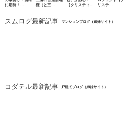
の幕開け！価格
三鷹の普通借地
色」がある！
ロジェクト【ク
に期待！…
権（と三…
【クリスティ…
リステ…
スムログ最新記事
マンションブログ（姉妹サイト）
コダテル最新記事
戸建てブログ（姉妹サイト）