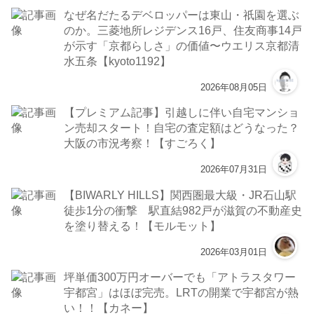
なぜ名だたるデベロッパーは東山・祇園を選ぶ
のか。三菱地所レジデンス16戸、住友商事14戸
が示す「京都らしさ」の価値〜ウエリス京都清
水五条【kyoto1192】
2026年08月05日
【プレミアム記事】引越しに伴い自宅マンショ
ン売却スタート！自宅の査定額はどうなった？
大阪の市況考察！【すごろく】
2026年07月31日
【BIWARLY HILLS】関西圏最大級・JR石山駅
徒歩1分の衝撃 駅直結982戸が滋賀の不動産史
を塗り替える！【モルモット】
2026年03月01日
坪単価300万円オーバーでも「アトラスタワー
宇都宮」はほぼ完売。LRTの開業で宇都宮が熱
い！！【カネー】