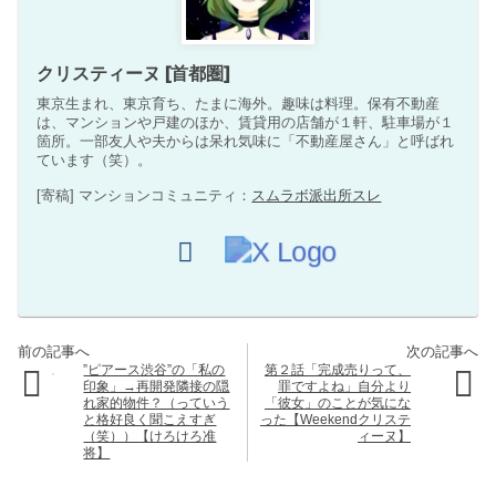
クリスティーヌ [首都圏]
東京生まれ、東京育ち、たまに海外。趣味は料理。保有不動産
は、マンションや戸建のほか、賃貸用の店舗が１軒、駐車場が１
箇所。一部友人や夫からは呆れ気味に「不動産屋さん」と呼ばれ
ています（笑）。
[寄稿] マンションコミュニティ：
スムラボ派出所スレ
”ピアース渋谷”の「私の
第２話「完成売りって、
印象」→再開発隣接の隠
罪ですよね」自分より
れ家的物件？（っていう
「彼女」のことが気にな
と格好良く聞こえすぎ
った【Weekendクリステ
（笑））【けろけろ准
ィーヌ】
将】