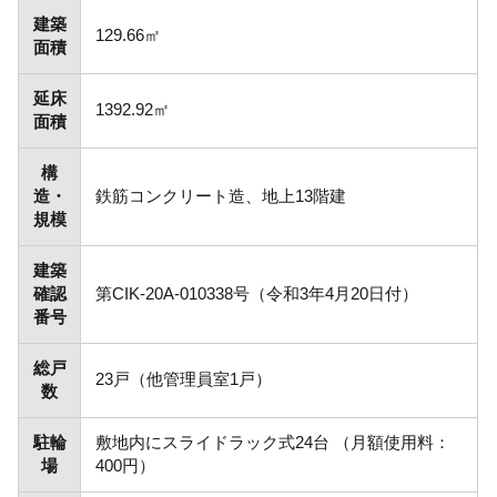
建築
129.66㎡
面積
延床
1392.92㎡
面積
構
造・
鉄筋コンクリート造、地上13階建
規模
建築
確認
第CIK-20A-010338号（令和3年4月20日付）
番号
総戸
23戸（他管理員室1戸）
数
駐輪
敷地内にスライドラック式24台 （月額使用料：
場
400円）