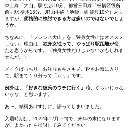
東上線「大山」駅 徒歩10分、都営三田線「板橋区役所
前」駅 徒歩13分、JR山手線「池袋」駅 徒歩19分）あり
ますが、
価格的に検討できる方は多いのではないでしょ
うか
。
ちなみに、「プレシス大山」を「独身女性にはオススメ
しない」理由は、
独身女性って、やっぱり駅距離が命
、
だと思うからです。（独身女性だけじゃないかもしれま
せんが。）
メイクばっちり、お洋服もキメキメ、靴もお気に入り
で、駅まで１０分って「ムリ」です。
例外は、「好きな彼氏のウチに行く」時、
ぐらいじゃな
いかな、と思います。
あ〜、結構あけすけに、語ってしまいました。
入居時期は、2022年12月下旬で、来年の末になります
が、よかったら検討してみてください。