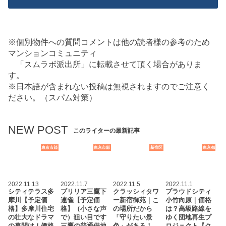
※個別物件への質問コメントは他の読者様の参考のため
マンションコミュニティ
「スムラボ派出所」に転載させて頂く場合がありま
す。
※日本語が含まれない投稿は無視されますのでご注意く
ださい。（スパム対策）
NEW POST
このライターの最新記事
東京市部
東京市部
新宿区
東京都
2022.11.13
2022.11.7
2022.11.5
2022.11.1
シティテラス多
ブリリア三鷹下
クラッシィタワ
プラウドシティ
摩川【予定価
連雀【予定価
ー新宿御苑｜こ
小竹向原｜価格
格】多摩川住宅
格】（小さな声
の場所だから
は？高級路線を
の壮大なドラマ
で）狙い目です
「守りたい景
ゆく団地再生プ