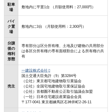
駐車
敷地内に平置1台 （月額使用料：27,000円）
場
バイ
ク置
敷地内に3台 （月額使用料：2,300円）
場
分譲
専有部分は区分所有権、土地及び建物の共用部分
後の
は各区分所有権の専有面積割合による所有権の共
権利
有
形態
一建設株式会社
国土交通大臣免許（9）第3284号
（公社）東京都宅地建物取引業協会
売主
（公社）全国宅地建物取引業保証協会
（公社）首都圏不動産公正取引協議会加盟
（一社）日本住宅建設産業協会会員
〒177-0041 東京都練馬区石神井町2-26-11