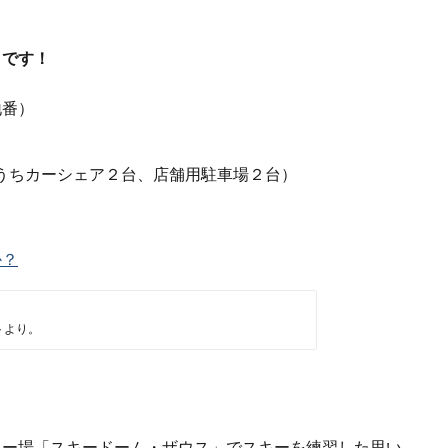
」です！
地番）
台（うちカーシェア２台、店舗用駐車場２台）
か？
トより。
キー場「スキードーム・ザウス」でスキーを練習した思い