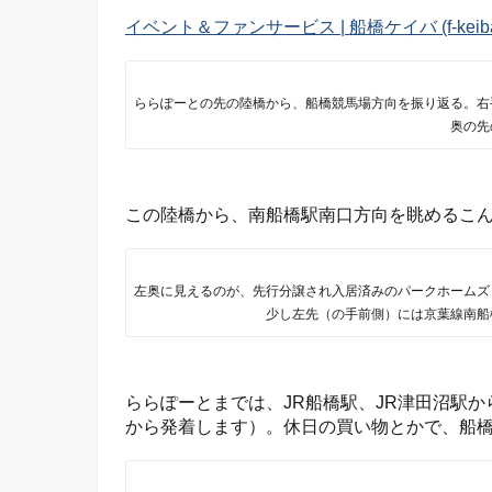
イベント＆ファンサービス | 船橋ケイバ (f-keiba
ららぽーとの先の陸橋から、船橋競馬場方向を振り返る。右
奥の先
この陸橋から、南船橋駅南口方向を眺めるこ
左奥に見えるのが、先行分譲され入居済みのパークホームズ
少し左先（の手前側）には京葉線南船
ららぽーとまでは、JR船橋駅、JR津田沼駅
から発着します）。休日の買い物とかで、船