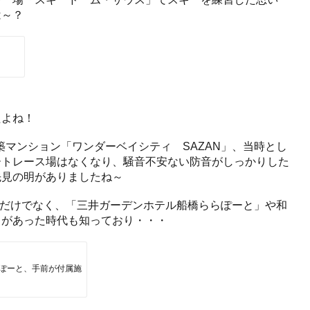
は～？
たよね！
月築マンション「ワンダーベイシティ SAZAN」、当時とし
ートレース場はなくなり、騒音不安ない防音がしっかりした
先見の明がありましたね～
Y」だけでなく、「三井ガーデンホテル船橋ららぽーと」や和
」があった時代も知っており・・・
ぽーと、手前が付属施