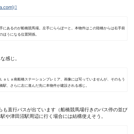
.com)
手にあるのが船橋競馬場。左手にららぽーと。本物件はこの陸橋からは右手前
のほうになる位置関係。
んな感じ。
ＬａＬａ南船橋ステーションプレミア、画像には写っていませんが、そのもう
橋駅、さらに左に進んだ先に本物件が建設される感じ。
からも直行バスが出ています（船橋競馬場行きのバス停の並び
橋駅や津田沼駅周辺に行く場合には結構使えそう。