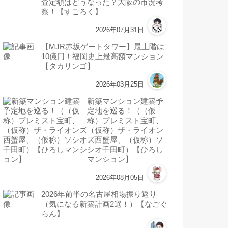
査定額はどうなった？大阪の市況考
察！【すごろく】
2026年07月31日
【MJR赤坂ゲートタワー】最上階は
10億円！福岡史上最高額マンション
【タカリンゴ】
2026年03月25日
新築マンション建築予
定地を巡る！（（仮
称）プレミスト宝町、
（仮称）ザ・ライオン
ズ西蟹屋、（仮称）ソ
シオ千田町）【ひろし
マンション】
2026年08月05日
2026年前半の名古屋相場振り返り
（気になる新築計画2選！）【なごぐ
らん】