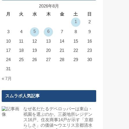
2026年8月
月
火
水
木
金
土
日
1
2
5
6
3
4
7
8
9
10
11
12
13
14
15
16
17
18
19
20
21
22
23
24
25
26
27
28
29
30
31
« 7月
スムラボ人気記事
なぜ名だたるデベロッパーは東山・
祇園を選ぶのか。三菱地所レジデン
ス16戸、住友商事14戸が示す「京都
らしさ」の価値〜ウエリス京都清水