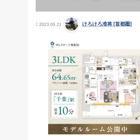
けろけろ准将 [首都圏]
2023.05.21