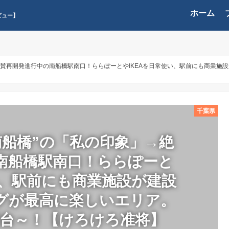
ホーム
ビュー】
賛再開発進行中の南船橋駅南口！ららぽーとやIKEAを日常使い、駅前にも商業施設が
千葉県
南船橋”の「私の印象」→絶
南船橋駅南口！ららぽーと
い、駅前にも商業施設が建設
グが最高に楽しいエリア。
万円台～！【けろけろ准将】