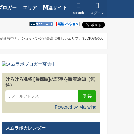
ブロガー
エリア
関連サイト
search
ログイン
建設中と、ショッピングが最高に楽しいエリア。3LDKが5000
けろけろ准将 [首都圏]の記事を新着通知（無
料）
Powered by Mailwind
スムラボカレンダー