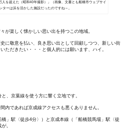
万人を超えた（昭和40年撮影）」（画像、文書とも船橋市ウェブサイ
ンターは浜を活かした施設だったのですね～。
方々が楽しく懐かしい思い出を持つこの地域。
歴史に敬意を払い、良き思い出として回顧しつつ、新しい街
ていただきたい・・・と個人的には願います、ハイ。
分と、京葉線を使う方に響く立地です。
時間内であれば京成線アクセスも悪くありません。
船橋」駅〈徒歩4分〉）と京成本線（「船橋競馬場」駅〈徒
載が。