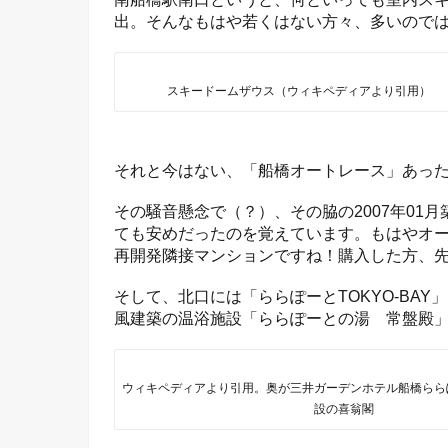
出。そんなもはや若くはない方々、多いので
スキードームザウス（ウィキペディアより引用）
それと今はない、「船橋オートレース」あっ
その騒音懸念で（？）、その脇の2007年01
ても安めだったのを覚えています。もはやオ
再開発隣接マンションですね！購入した方、
そして、北口には「ららぽーとTOKYO-BA
風建築の温浴施設「ららぽーとの湯 常盤殿
ウィキペディアより引用。奥が三井ガーデンホテル船橋らら
設の喜翁閣