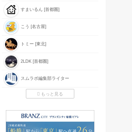
すまいるん [首都圏]
こう [名古屋]
トミー [東北]
2LDK [首都圏]
スムラボ編集部ライター
もっと見る