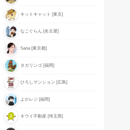
キットキャット [東京]
なごぐらん [名古屋]
Sana [東京都]
タカリンゴ [福岡]
ひろしマンション [広島]
よかレジ [福岡]
キウイ不動産 [埼玉県]