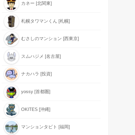
カネー [北関東]
札幌タワマンくん [札幌]
むさしのマンション [西東京]
スムハジメ [名古屋]
ナカハラ [投資]
yossy [首都圏]
OKITES [沖縄]
マンションタビト [福岡]