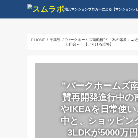
地元マンションブロガーによる【マンションレ
千葉県
”パークホームズ南船橋”の「私の印象」→絶
HOME
万円台～！【けろけろ准将】
”パークホームズ
賛再開発進行中の
やIKEAを日常使
中と、ショッピン
3LDKが5000