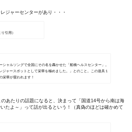
合レジャーセンターがあり・・・
より引用）
ーシャルソングで全国にその名を轟かせた「船橋ヘルスセンター」。
のレジャースポットとして栄華を極めました。」とのこと。この遊具１
の栄華が窺われます！
このあたりの話題になると、決まって「国道14号から南は海
でいたよ～」って話が出るという！（真偽のほどは確かめて