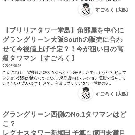
すごろく [大阪]
【ブリリアタワー堂島】角部屋を中心に
グラングリーン大阪Southの販売に合わ
せて今後値上げ予定？！今が狙い目の高
級タワマン【すごろく】
2025.08.23
こんにちは！ 皆様はお盆休みゆっくり出来ましたでしょうか？ 私はマ
ンション活動が捗らなかったので8月後半はマンション活動を増やして
いきたいと思います！ さて、今回はブリリアタワー堂島の6...
すごろく [大阪]
グラングリーン西側のNo.1タワマンはど
こ？
レグナスタワー新梅田 予算１億円未満目