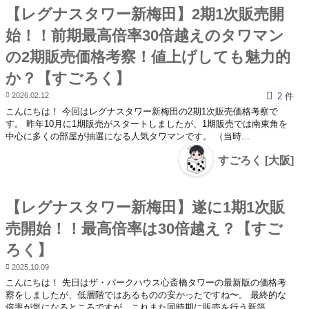
【レグナスタワー新梅田】2期1次販売開
始！！前期最高倍率30倍越えのタワマン
の2期販売価格考察！値上げしても魅力的
か？【すごろく】
2026.02.12
2 件
こんにちは！ 今回はレグナスタワー新梅田の2期1次販売価格考察で
す。 昨年10月に1期販売がスタートしましたが、1期販売では南東角を
中心に多くの部屋が抽選になる人気タワマンです。 （当時...
すごろく [大阪]
【レグナスタワー新梅田】遂に1期1次販
売開始！！最高倍率は30倍越え？【すご
ろく】
2025.10.09
こんにちは！ 先日はザ・パークハウス心斎橋タワーの最新版の価格考
察をしましたが、低層階ではあるものの安かったですね〜。 最終的な
倍率が気になるところですが、これまた同時期に販売を行う新築...