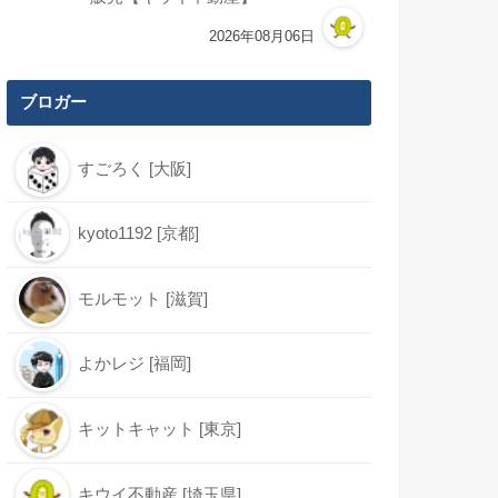
2026年08月06日
ブロガー
すごろく [大阪]
kyoto1192 [京都]
モルモット [滋賀]
よかレジ [福岡]
キットキャット [東京]
キウイ不動産 [埼玉県]