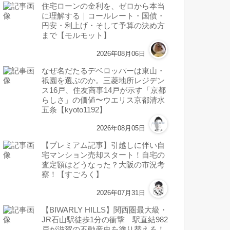
住宅ローンの金利を、ゼロから本当
に理解する｜コールレート・国債・
円安・利上げ・そして予算の決め方
まで【モルモット】
2026年08月06日
なぜ名だたるデベロッパーは東山・
祇園を選ぶのか。三菱地所レジデン
ス16戸、住友商事14戸が示す「京都
らしさ」の価値〜ウエリス京都清水
五条【kyoto1192】
2026年08月05日
【プレミアム記事】引越しに伴い自
宅マンション売却スタート！自宅の
査定額はどうなった？大阪の市況考
察！【すごろく】
2026年07月31日
【BIWARLY HILLS】関西圏最大級・
JR石山駅徒歩1分の衝撃 駅直結982
戸が滋賀の不動産史を塗り替える！