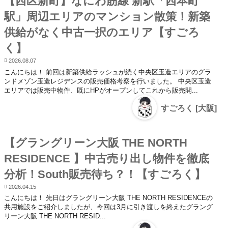
【西区新町】なにわ筋線 新駅「西本町
駅」周辺エリアのマンション散策！新築
供給がなく中古一択のエリア【すごろ
く】
2026.08.07
こんにちは！ 前回は新築供給ラッシュが続く中央区玉造エリアのグラ
ンドメゾン玉造レジデンスの販売価格考察を行いました。 中央区玉造
エリアでは販売中物件、既にHPがオープンしてこれから販売開...
すごろく [大阪]
【グラングリーン大阪 THE NORTH
RESIDENCE 】中古売り出し物件を徹底
分析！South販売待ち？！【すごろく】
2026.04.15
こんにちは！ 先日はグラングリーン大阪 THE NORTH RESIDENCEの
共用施設をご紹介しましたが、今回は3月に引き渡しを終えたグラング
リーン大阪 THE NORTH RESID...