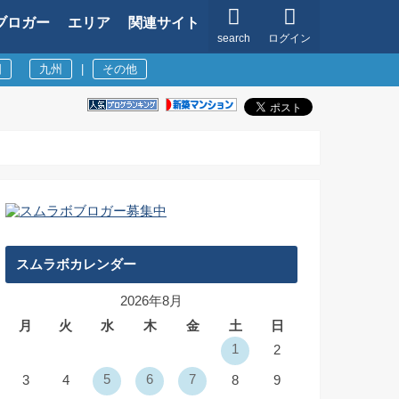
ブロガー
エリア
関連サイト
search
ログイン
国
九州
|
その他
スムラボカレンダー
2026年8月
月
火
水
木
金
土
日
1
2
5
6
7
3
4
8
9