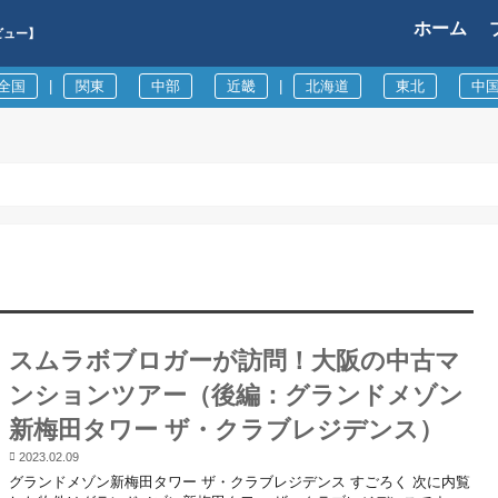
ホーム
ビュー】
全国
|
関東
中部
近畿
|
北海道
東北
中
スムラボブロガーが訪問！大阪の中古マ
ンションツアー（後編：グランドメゾン
新梅田タワー ザ・クラブレジデンス）
2023.02.09
グランドメゾン新梅田タワー ザ・クラブレジデンス すごろく 次に内覧