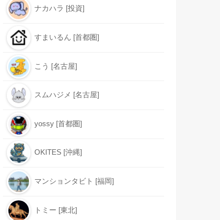
ナカハラ [投資]
すまいるん [首都圏]
こう [名古屋]
スムハジメ [名古屋]
yossy [首都圏]
OKITES [沖縄]
マンションタビト [福岡]
トミー [東北]