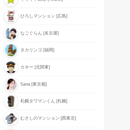
ひろしマンション [広島]
なごぐらん [名古屋]
タカリンゴ [福岡]
カネー [北関東]
Sana [東京都]
札幌タワマンくん [札幌]
むさしのマンション [西東京]