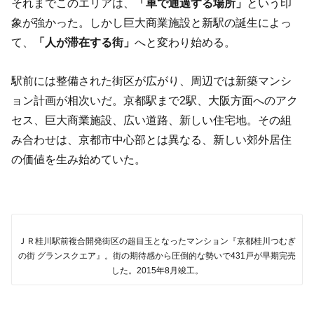
それまでこのエリアは、
「車で通過する場所」
という印
象が強かった。しかし巨大商業施設と新駅の誕生によっ
て、
「人が滞在する街」
へと変わり始める。
駅前には整備された街区が広がり、周辺では新築マンシ
ョン計画が相次いだ。京都駅まで2駅、大阪方面へのアク
セス、巨大商業施設、広い道路、新しい住宅地。その組
み合わせは、京都市中心部とは異なる、新しい郊外居住
の価値を生み始めていた。
ＪＲ桂川駅前複合開発街区の超目玉となったマンション『京都桂川つむぎ
の街 グランスクエア』。街の期待感から圧倒的な勢いで431戸が早期完売
した。2015年8月竣工。