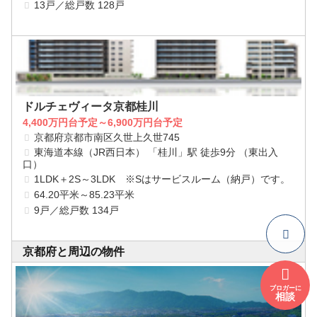
13戸／総戸数 128戸
ドルチェヴィータ京都桂川
4,400万円台予定～6,900万円台予定
京都府京都市南区久世上久世745
東海道本線（JR西日本） 「桂川」駅 徒歩9分 （東出入
口）
1LDK＋2S～3LDK ※Sはサービスルーム（納戸）です。
64.20平米～85.23平米
9戸／総戸数 134戸
京都府と周辺の物件
ブロガーに
相談