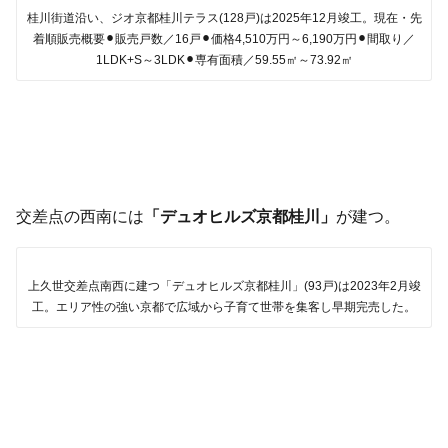
桂川街道沿い、ジオ京都桂川テラス(128戸)は2025年12月竣工。現在・先
着順販売概要⚫︎販売戸数／16戸⚫︎価格4,510万円～6,190万円⚫︎間取り／
1LDK+S～3LDK⚫︎専有面積／59.55㎡～73.92㎡
交差点の西南には
「デュオヒルズ京都桂川」
が建つ。
上久世交差点南西に建つ「デュオヒルズ京都桂川」(93戸)は2023年2月竣
工。エリア性の強い京都で広域から子育て世帯を集客し早期完売した。