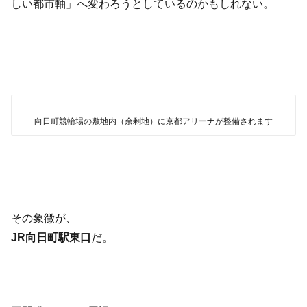
しい都市軸」へ変わろうとしているのかもしれない。
向日町競輪場の敷地内（余剰地）に京都アリーナが整備されます
その象徴が、
JR向日町駅東口
だ。