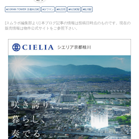
J.GRAN TOWER 京都向日町
タワマン
向日市
向日町駅
桂川駅
[スムラボ編集部より] 本ブログ記事の情報は投稿日時点のものです。現在の
販売情報は物件公式サイトをご参照下さい。