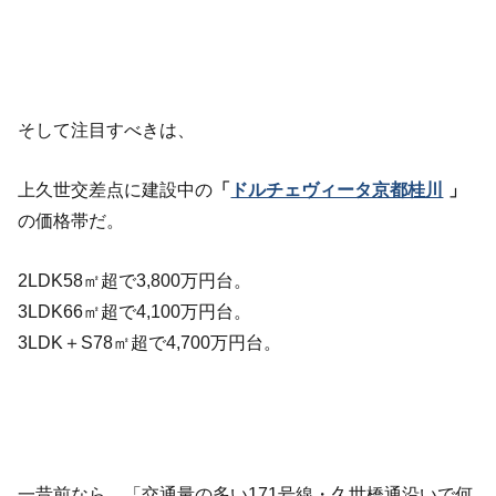
そして注目すべきは、
上久世交差点に建設中の
「
ドルチェヴィータ京都桂川
」
の価格帯だ。
2LDK58㎡超で3,800万円台。
3LDK66㎡超で4,100万円台。
3LDK＋S78㎡超で4,700万円台。
一昔前なら、「交通量の多い171号線・久世橋通沿いで何