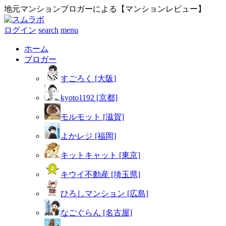
地元マンションブロガーによる【マンションレビュー】
ログイン
search
menu
ホーム
ブロガー
すごろく [大阪]
kyoto1192 [京都]
モルモット [滋賀]
よかレジ [福岡]
キットキャット [東京]
キウイ不動産 [埼玉県]
ひろしマンション [広島]
なごぐらん [名古屋]