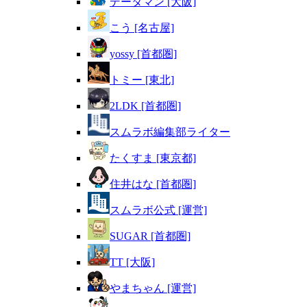
データマン [大阪]
こう [名古屋]
yossy [首都圏]
トミー [東北]
2LDK [首都圏]
スムラボ編集部ライター
たくすま [東京都]
住井はな [首都圏]
スムラボ公式 [運営]
SUGAR [首都圏]
TT [大阪]
やまちゃん [運営]