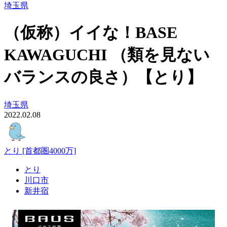
埼玉県
（仮称）イイな！BASE
KAWAGUCHI （類を見ない
バランスの良さ）【とり】
埼玉県
2022.02.08
とり [首都圏4000万]
とり
川口市
新井宿