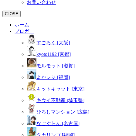
お問い合わせ
CLOSE
ホーム
ブロガー
すごろく [大阪]
kyoto1192 [京都]
モルモット [滋賀]
よかレジ [福岡]
キットキャット [東京]
キウイ不動産 [埼玉県]
ひろしマンション [広島]
なごぐらん [名古屋]
タカリンゴ [福岡]