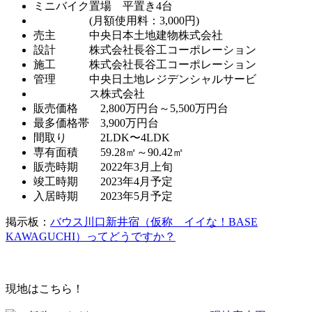
ミニバイク置場 平置き4台
(月額使用料：3,000円)
売主 中央日本土地建物株式会社
設計 株式会社長谷工コーポレーション
施工 株式会社長谷工コーポレーション
管理 中央日土地レジデンシャルサービ
ス株式会社
販売価格 2,800万円台～5,500万円台
最多価格帯 3,900万円台
間取り 2LDK〜4LDK
専有面積 59.28㎡～90.42㎡
販売時期 2022年3月上旬
竣工時期 2023年4月予定
入居時期 2023年5月予定
掲示板：
バウス川口新井宿（仮称 イイな！BASE
KAWAGUCHI）ってどうですか？
現地はこちら！