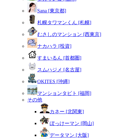
Sana [東京都]
札幌タワマンくん [札幌]
むさしのマンション [西東京]
ナカハラ [投資]
すまいるん [首都圏]
スムハジメ [名古屋]
OKITES [沖縄]
マンションタビト [福岡]
その他
カネー [北関東]
ぼっけーマン [岡山]
データマン [大阪]