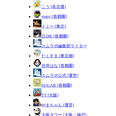
こう [名古屋]
yossy [首都圏]
トミー [東北]
2LDK [首都圏]
スムラボ編集部ライター
たくすま [東京都]
住井はな [首都圏]
スムラボ公式 [運営]
SUGAR [首都圏]
TT [大阪]
やまちゃん [運営]
大阪タワー [大阪・神戸]