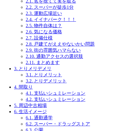
2.1.
名を捨てて実を取る
2.2.
スーパーが徒歩1分
2.3.
運動広場近い
2.4.
イイナパーク！！！
2.5.
物件自体は？
2.6.
気になる価格
2.7.
設備仕様
2.8.
戸建てがええやないかい問題
2.9.
街の雰囲気ハマらない
2.10.
通勤アクセスの選択肢
2.11.
まとめます
3.
とりメリデメリ
3.1.
とりメリット
3.2.
とりデメリット
4.
間取り
4.1.
支払いシュミレーション
4.2.
支払いシュミレーション
5.
周辺中古相場
6.
生活イメージ
6.1.
通勤通学
6.2.
スーパー・ドラッグストア
6.3.
公園