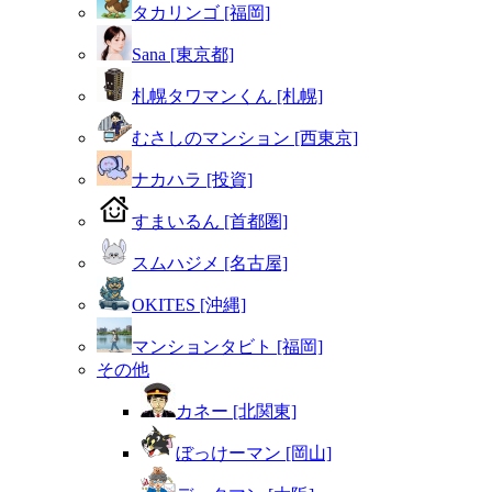
タカリンゴ [福岡]
Sana [東京都]
札幌タワマンくん [札幌]
むさしのマンション [西東京]
ナカハラ [投資]
すまいるん [首都圏]
スムハジメ [名古屋]
OKITES [沖縄]
マンションタビト [福岡]
その他
カネー [北関東]
ぼっけーマン [岡山]