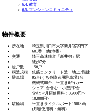
6.4.
教育
6.5.
マンションコミュニティ
物件概要
所在地 埼玉県川口市大字新井宿字門下
601番 他(地番)
交通 埼玉高速鉄道「新井宿」駅
徒歩7分
総戸数 158戸
構造規模 鉄筋コンクリート造 地上7階建
駐車場 95台(うち身障者用駐車場1台、
機械式88台、平置き6台(カー
シェア1台含む・小型用2台
含む))<月額使用料：3,900円〜
10,000円>
駐輪場 平置きサイクルポート158区画
(月額使用料：無料)