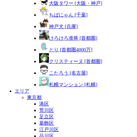
大阪タワー [大阪・神戸]
ちばにゃん [千葉]
神戸犬 [兵庫]
けろけろ准将 [首都圏]
とり [首都圏4000万]
クリスティーヌ [首都圏]
こたろう [名古屋]
札幌マンション [札幌]
エリア
東京都
港区
荒川区
足立区
葛飾区
江戸川区
品川区