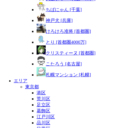
ちばにゃん [千葉]
神戸犬 [兵庫]
けろけろ准将 [首都圏]
とり [首都圏4000万]
クリスティーヌ [首都圏]
こたろう [名古屋]
札幌マンション [札幌]
エリア
東京都
港区
荒川区
足立区
葛飾区
江戸川区
品川区