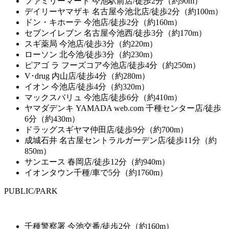
ファミリーマート 今池駅前店/徒歩2分（約90m）
デイリーヤマザキ 名古屋今池北店/徒歩2分（約100m）
ドン・キホーテ 今池店/徒歩2分（約160m）
セブンイレブン 名古屋今池西/徒歩3分（約170m）
スギ薬局 今池店/徒歩3分（約220m）
ローソン 北今池/徒歩3分（約230m）
ピアゴ ラ フーズコア今池店/徒歩4分（約250m）
V･drug 内山店/徒歩4分（約280m）
イオン 今池店/徒歩4分（約320m）
マックスバリュ 今池店/徒歩6分（約410m）
ヤマダデンキ YAMADA web.com 千種センター店/徒歩
6分（約430m）
ドラッグスギヤマ仲田店/徒歩9分（約700m）
成城石井 名古屋セントラルガーデン店/徒歩11分（約
850m）
サンエース 春岡店/徒歩12分（約940m）
イオンタウン千種/車で5分（約1760m）
PUBLIC/PARK
千種警察署 今池交番/徒歩2分（約160m）