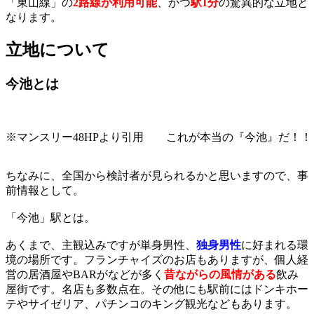
「東山線」の
2路線が利用可能
、かつ
駅1分
の驚異的な立地と
なります。
立地について
今池とは
※マンスリー48HPより引用 これが本当の『今池』だ！！
ちなみに、全国から検討者が見られるかと思いますので、事
前情報として。
「今池」駅とは。
あくまで、主観込みですが単身男性、
独身男性
に好まれる環
境の場所です。フランチャイズのお店もありますが、個人経
営の居酒屋やBARがなどが多く
昔ながらの風情がある
飲み
屋街です。名店も多数点在。その他にも駅前にはドンキホー
テやサイゼリア、パチンコのキング観光などもあります。