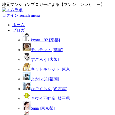
地元マンションブロガーによる【マンションレビュー】
ログイン
search
menu
ホーム
ブロガー
kyoto1192 [京都]
モルモット [滋賀]
すごろく [大阪]
キットキャット [東京]
よかレジ [福岡]
なごぐらん [名古屋]
キウイ不動産 [埼玉県]
Sana [東京都]