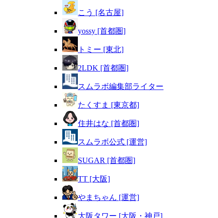
こう [名古屋]
yossy [首都圏]
トミー [東北]
2LDK [首都圏]
スムラボ編集部ライター
たくすま [東京都]
住井はな [首都圏]
スムラボ公式 [運営]
SUGAR [首都圏]
TT [大阪]
やまちゃん [運営]
大阪タワー [大阪・神戸]