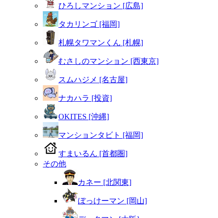
ひろしマンション [広島]
タカリンゴ [福岡]
札幌タワマンくん [札幌]
むさしのマンション [西東京]
スムハジメ [名古屋]
ナカハラ [投資]
OKITES [沖縄]
マンションタビト [福岡]
すまいるん [首都圏]
その他
カネー [北関東]
ぼっけーマン [岡山]