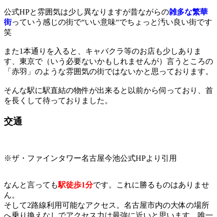
公式HPと雰囲気は少し異なりますが昔ながらの
雑多な繁華
街
っていう感じの街で“いい意味“でちょっと汚い良い街です
笑
また1本通りを入ると、キャバクラ等のお店も少しありま
す、東京で（いう必要ないかもしれませんが）言うところの
「赤羽」のような雰囲気の街ではないかと思っております。
そんな駅に駅直結の物件が出来ると以前から伺っており、首
を長くして待っておりました。
交通
※ザ・ファインタワー名古屋今池公式HPより引用
なんと言っても
駅徒歩1分
です。これに勝るものはありませ
ん。
そして2路線利用可能なアクセス。名古屋市内の大体の場所
へ乗り換えなしでアクセス力は最強に近いと思います。唯一