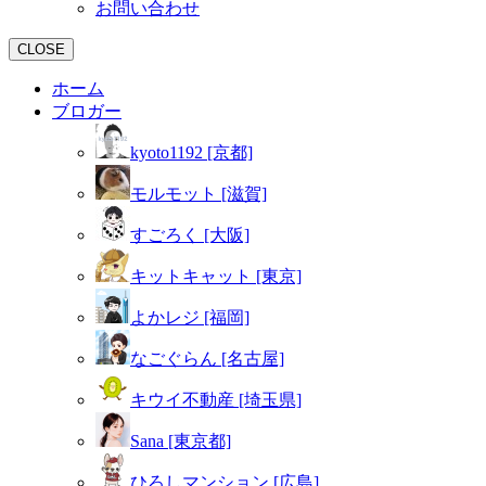
お問い合わせ
CLOSE
ホーム
ブロガー
kyoto1192 [京都]
モルモット [滋賀]
すごろく [大阪]
キットキャット [東京]
よかレジ [福岡]
なごぐらん [名古屋]
キウイ不動産 [埼玉県]
Sana [東京都]
ひろしマンション [広島]