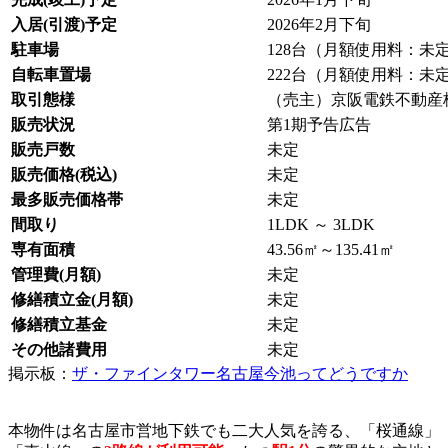
入居(引渡)予定
2026年2月下旬
駐車場
128台（月額使用料：未
自転車置場
222台（月額使用料：未
取引態様
（売主）京阪電鉄不動産
販売状況
第1期予告広告
販売戸数
未定
販売価格(税込)
未定
最多販売価格帯
未定
間取り
1LDK ～ 3LDK
専有面積
43.56㎡～135.41㎡
管理費(月額)
未定
修繕積立金(月額)
未定
修繕積立基金
未定
その他諸費用
未定
掲示板：
ザ・ファインタワー名古屋今池ってどうですか
本物件は名古屋市営地下鉄でも二大人気を誇る、「桜通線」