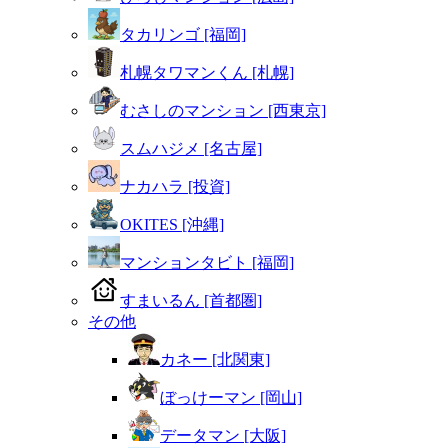
タカリンゴ [福岡]
札幌タワマンくん [札幌]
むさしのマンション [西東京]
スムハジメ [名古屋]
ナカハラ [投資]
OKITES [沖縄]
マンションタビト [福岡]
すまいるん [首都圏]
その他
カネー [北関東]
ぼっけーマン [岡山]
データマン [大阪]