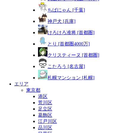
ちばにゃん [千葉]
神戸犬 [兵庫]
けろけろ准将 [首都圏]
とり [首都圏4000万]
クリスティーヌ [首都圏]
こたろう [名古屋]
札幌マンション [札幌]
エリア
東京都
港区
荒川区
足立区
葛飾区
江戸川区
品川区