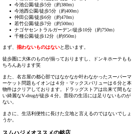
今池公園/徒歩5分（約380m）
今池西公園/徒歩5分（約400m）
仲田公園/徒歩6分（約470m）
若竹公園/徒歩7分（約500m）
ナゴヤセントラルガーデン/徒歩10分（約750m）
千種公園/徒歩12分（約950m）
まず、
揃わないものはない
と思います。
徒歩圏に大体のものが揃っておりますし、ドンキホーテもも
ちろんあります笑
また、名古屋の都心部ではなかなか叶わなかったスーパーマ
ーケット問題もイオンは４分・マックスバリューは６分と本
物件はクリアしております。ドラッグストアは出来て間もな
い綺麗なV-drugが徒歩４分。普段の生活には足りないものが
ない。
まさに、生活利便性に長けた立地と言えるのではないでしょ
うか。
スムハジメオススメの銘店