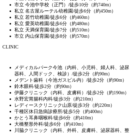
市立 今池中学校（正門）/徒歩10分（約740m）
私立 名古屋ルーテル幼稚園/徒歩6分（約450m）
私立 若竹幼稚園/徒歩6分（約460m）
私立 愛英幼稚園/徒歩6分（約480m）
私立 天満保育園/徒歩7分（約510m）
市立 内山保育園/徒歩8分（約570m）
CLINIC
メディカルパーク今池（内科、小児科、婦人科、泌尿
器科、人間ドック、検診）/徒歩2分（約90m）
メデント歯科（今池ガスビル内）/徒歩2分（約90m）
鈴木眼科/徒歩2分（約90m）
伊藤クリニック（内科、皮膚科）/徒歩2分（約190m）
水野宏胃腸科内科/徒歩3分（約210m）
レディースクリニック山原/徒歩3分（約220m）
千種区休日急病診療所/徒歩5分（約400m）
かとう耳鼻咽喉科/徒歩6分（約410m）
大橋整形外科/徒歩6分（約410m）
川脇クリニック（内科、外科、皮膚科、泌尿器科、整