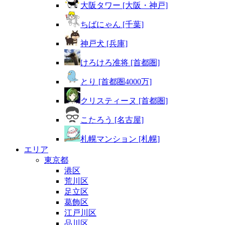
大阪タワー [大阪・神戸]
ちばにゃん [千葉]
神戸犬 [兵庫]
けろけろ准将 [首都圏]
とり [首都圏4000万]
クリスティーヌ [首都圏]
こたろう [名古屋]
札幌マンション [札幌]
エリア
東京都
港区
荒川区
足立区
葛飾区
江戸川区
品川区