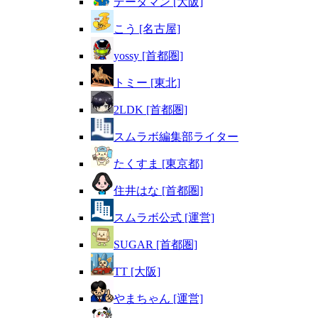
データマン [大阪]
こう [名古屋]
yossy [首都圏]
トミー [東北]
2LDK [首都圏]
スムラボ編集部ライター
たくすま [東京都]
住井はな [首都圏]
スムラボ公式 [運営]
SUGAR [首都圏]
TT [大阪]
やまちゃん [運営]