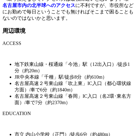
名古屋市内の北半球へのアクセス
に不利ですが、市役所など
にお勤めで毎日ということでも無ければそこまで困ることも
ないのではないかと思います。
周辺環境
ACCESS
地下鉄東山線・桜通線「今池」駅（12出入口）/徒歩1
分（約20m）
JR中央本線「千種」駅/徒歩8分（約610m）
名古屋高速２号東山線「吹上東」IC入口（都心環状線
方面）/車で6分（約1840m）
名古屋高速２号東山線「春岡」IC入口（名2環･東名方
面）/車で7分（約2370m）
EDUCATION
市立 内山小学校（正門）/徒歩6分（約480m）