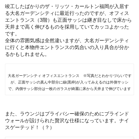
竣工したばかりのザ・リッツ・カールトン福岡が入居す
る大名ガーデンシティに最近行ったのですが、オフィス
エントランス（3階）も正面サッシは継ぎ目なしで床から
天井まで高く伸びるものを採用していてカッコよかった
です。
全体の雰囲気感は全然違いますが、大名ガーデンシティ
に行くと本物件エントランスの気合いの入り具合が分か
るかもしれません。
大名ガーデンシティ オフィスエントランス ※写真だとわかりづらいです
が、正面サッシの真ん中部分に線(黒枠)が入ってみえるのは外側サッシ
で、内側サッシ部分は一枚のガラスが綺麗に床から天井まで伸びています
また、ラウンジはプライバシー確保のためにブラインド
ウォールが設けられた贅沢な仕様になっています。ナイ
スゲーテッド！（？）