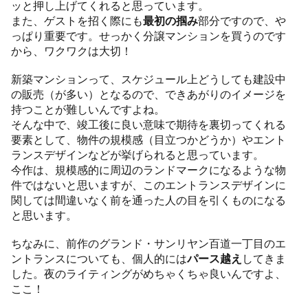
ッと押し上げてくれると思っています。
また、ゲストを招く際にも
最初の掴み
部分ですので、や
っぱり重要です。せっかく分譲マンションを買うのです
から、ワクワクは大切！
新築マンションって、スケジュール上どうしても建設中
の販売（が多い）となるので、できあがりのイメージを
持つことが難しいんですよね。
そんな中で、竣工後に良い意味で期待を裏切ってくれる
要素として、物件の規模感（目立つかどうか）やエント
ランスデザインなどが挙げられると思っています。
今作は、規模感的に周辺のランドマークになるような物
件ではないと思いますが、このエントランスデザインに
関しては間違いなく前を通った人の目を引くものになる
と思います。
ちなみに、前作のグランド・サンリヤン百道一丁目のエ
ントランスについても、個人的には
パース越え
してきま
した。夜のライティングがめちゃくちゃ良いんですよ、
ここ！