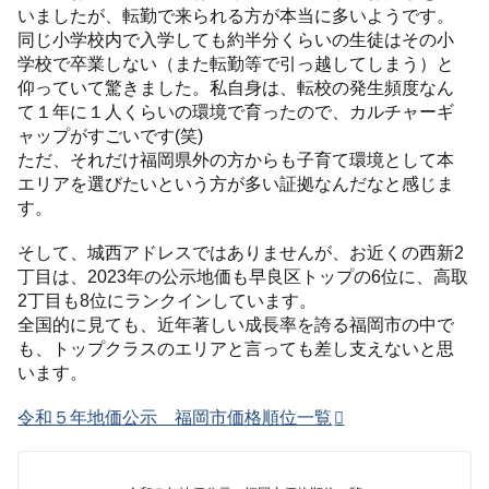
いましたが、転勤で来られる方が本当に多いようです。
同じ小学校内で入学しても約半分くらいの生徒はその小
学校で卒業しない（また転勤等で引っ越してしまう）と
仰っていて驚きました。私自身は、転校の発生頻度なん
て１年に１人くらいの環境で育ったので、カルチャーギ
ャップがすごいです(笑)
ただ、それだけ福岡県外の方からも子育て環境として本
エリアを選びたいという方が多い証拠なんだなと感じま
す。
そして、城西アドレスではありませんが、お近くの西新2
丁目は、2023年の公示地価も早良区トップの6位に、高取
2丁目も8位にランクインしています。
全国的に見ても、近年著しい成長率を誇る福岡市の中で
も、トップクラスのエリアと言っても差し支えないと思
います。
令和５年地価公示 福岡市価格順位一覧