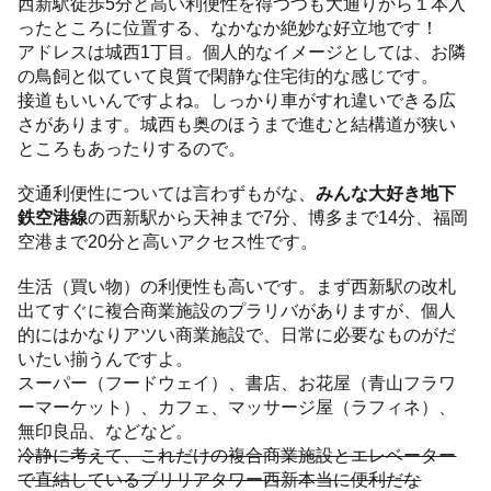
西新駅徒歩5分と高い利便性を得つつも大通りから１本入
ったところに位置する、なかなか絶妙な好立地です！
アドレスは城西1丁目。個人的なイメージとしては、お隣
の鳥飼と似ていて良質で閑静な住宅街的な感じです。
接道もいいんですよね。しっかり車がすれ違いできる広
さがあります。城西も奥のほうまで進むと結構道が狭い
ところもあったりするので。
交通利便性については言わずもがな、
みんな大好き地下
鉄空港線
の西新駅から天神まで7分、博多まで14分、福岡
空港まで20分と高いアクセス性です。
生活（買い物）の利便性も高いです。まず西新駅の改札
出てすぐに複合商業施設のプラリバがありますが、個人
的にはかなりアツい商業施設で、日常に必要なものがだ
いたい揃うんですよ。
スーパー（フードウェイ）、書店、お花屋（青山フラワ
ーマーケット）、カフェ、マッサージ屋（ラフィネ）、
無印良品、などなど。
冷静に考えて、これだけの複合商業施設とエレベーター
で直結しているブリリアタワー西新本当に便利だな