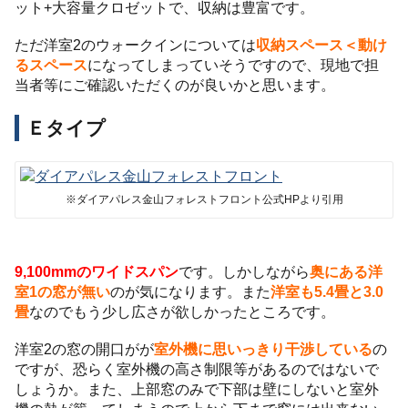
ット+大容量クロゼットで、収納は豊富です。
ただ洋室2のウォークインについては
収納スペース＜動け
るスペース
になってしまっていそうですので、現地で担
当者等にご確認いただくのが良いかと思います。
Ｅタイプ
※ダイアパレス金山フォレストフロント公式HPより引用
9,100mmのワイドスパン
です。しかしながら
奥にある洋
室1の窓が無い
のが気になります。また
洋室も5.4畳と3.0
畳
なのでもう少し広さが欲しかったところです。
洋室2の窓の開口がが
室外機に思いっきり干渉している
の
ですが、恐らく室外機の高さ制限等があるのではないで
しょうか。また、上部窓のみで下部は壁にしないと室外