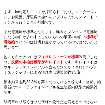
まず、Iot対応リモコンが採用されており、インターフォ
ン、お風呂、床暖房の操作をアプリを入れてスマートフ
ォンから行うことが可能です。
また電池錠が標準となります。昨今オプションで電池錠
になる物件が多い中でこのくらいの単価の物件で
標準が
電池錠
というのは結構お金かかっているのではないかと
思います。
他にもキッチンには
フィオレストーンが標準
装備でした
り、
洗面の水栓は標準がキレイスト
です。キレイストは
ウルトラファインバブルを含んだ水でサイクロンバブル
ミストシャワーによる洗浄力は通常の
約3.5倍！
節水効果も
約22.8％
も高くなっている水栓です。当然、給
湯器はウルトラファインバブル発生装置内蔵型の給湯器
です。
結構至れり尽くせりな仕様の物件だと言えるのではない