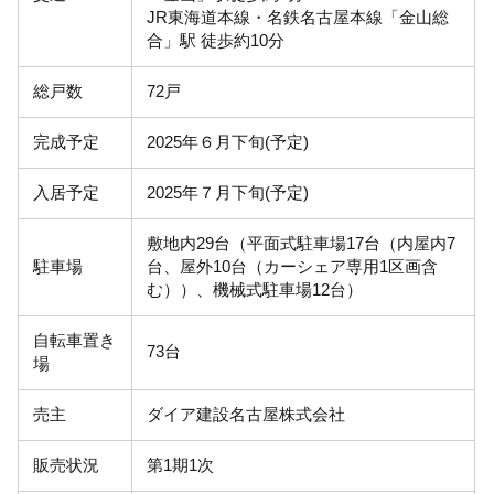
JR東海道本線・名鉄名古屋本線「金山総
合」駅 徒歩約10分
総戸数
72戸
完成予定
2025年６月下旬(予定)
入居予定
2025年７月下旬(予定)
敷地内29台（平面式駐車場17台（内屋内7
駐車場
台、屋外10台（カーシェア専用1区画含
む））、機械式駐車場12台）
自転車置き
73台
場
売主
ダイア建設名古屋株式会社
販売状況
第1期1次