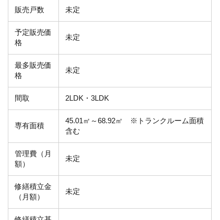
販売戸数
未定
予定販売価
未定
格
最多販売価
未定
格
間取
2LDK・3LDK
45.01㎡～68.92㎡ ※トランクルーム面積
専有面積
含む
管理費（月
未定
額）
修繕積立金
未定
（月額）
修繕積立基