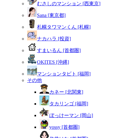
むさしのマンション [西東京]
Sana [東京都]
札幌タワマンくん [札幌]
ナカハラ [投資]
すまいるん [首都圏]
OKITES [沖縄]
マンションタビト [福岡]
その他
カネー [北関東]
タカリンゴ [福岡]
ぼっけーマン [岡山]
yossy [首都圏]