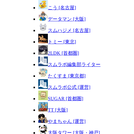
こう [名古屋]
データマン [大阪]
スムハジメ [名古屋]
トミー [東北]
2LDK [首都圏]
スムラボ編集部ライター
たくすま [東京都]
スムラボ公式 [運営]
SUGAR [首都圏]
TT [大阪]
やまちゃん [運営]
大阪タワー [大阪・神戸]