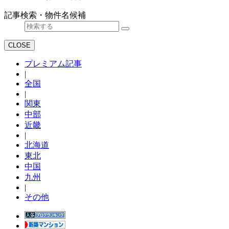
記事検索・物件名候補
CLOSE
プレミアム記事
|
全国
|
関東
中部
近畿
|
北海道
東北
中国
九州
|
その他