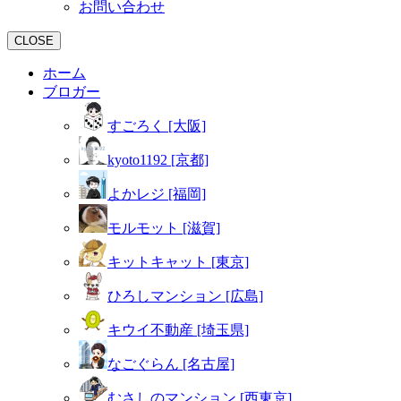
お問い合わせ
CLOSE
ホーム
ブロガー
すごろく [大阪]
kyoto1192 [京都]
よかレジ [福岡]
モルモット [滋賀]
キットキャット [東京]
ひろしマンション [広島]
キウイ不動産 [埼玉県]
なごぐらん [名古屋]
むさしのマンション [西東京]