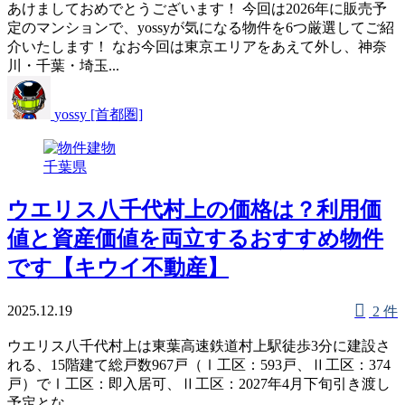
あけましておめでとうございます！ 今回は2026年に販売予
定のマンションで、yossyが気になる物件を6つ厳選してご紹
介いたします！ なお今回は東京エリアをあえて外し、神奈
川・千葉・埼玉...
yossy [首都圏]
千葉県
ウエリス八千代村上の価格は？利用価
値と資産価値を両立するおすすめ物件
です【キウイ不動産】
2025.12.19
2 件
ウエリス八千代村上は東葉高速鉄道村上駅徒歩3分に建設さ
れる、15階建て総戸数967戸（Ⅰ工区：593戸、Ⅱ工区：374
戸）でⅠ工区：即入居可、Ⅱ工区：2027年4月下旬引き渡し
予定とな...