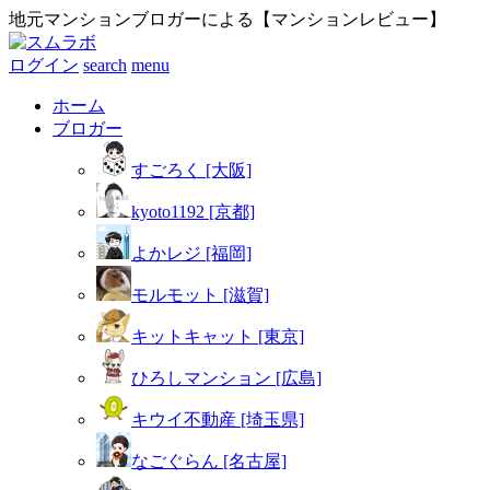
地元マンションブロガーによる【マンションレビュー】
ログイン
search
menu
ホーム
ブロガー
すごろく [大阪]
kyoto1192 [京都]
よかレジ [福岡]
モルモット [滋賀]
キットキャット [東京]
ひろしマンション [広島]
キウイ不動産 [埼玉県]
なごぐらん [名古屋]