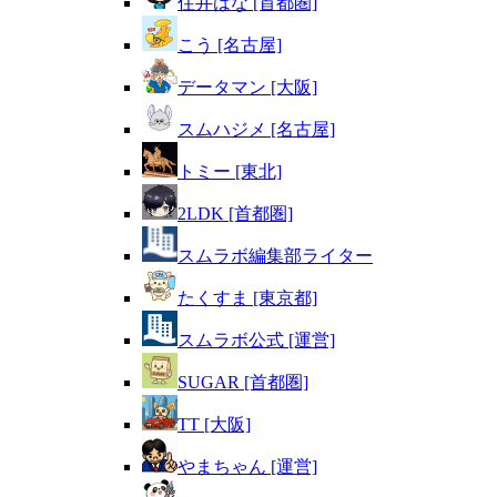
住井はな [首都圏]
こう [名古屋]
データマン [大阪]
スムハジメ [名古屋]
トミー [東北]
2LDK [首都圏]
スムラボ編集部ライター
たくすま [東京都]
スムラボ公式 [運営]
SUGAR [首都圏]
TT [大阪]
やまちゃん [運営]