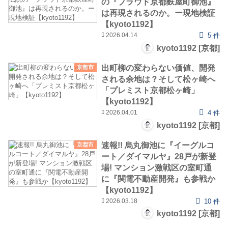
の『プラウド京都麩屋町御池』
は再現されるのか。ー現地検証
【kyoto1192】
2026.04.14
5 件
kyoto1192 [京都]
出町柳の変わらない価値、開発
京都市
される余地は？そして松ヶ崎へ
「プレミスト京都松ヶ崎」
【kyoto1192】
2026.04.01
4 件
kyoto1192 [京都]
速報!! 烏丸御池に『イーグルコ
京都市
ート／ダイマルヤ』28戸が新登
場! マンション激戦区の室町通
に『関電不動産開発』も参戦か
【kyoto1192】
2026.03.18
10 件
kyoto1192 [京都]