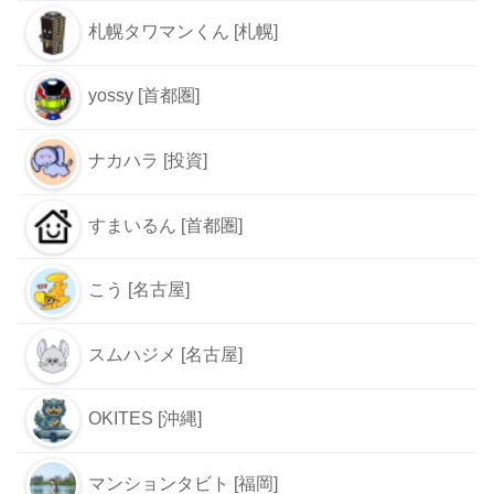
札幌タワマンくん [札幌]
yossy [首都圏]
ナカハラ [投資]
すまいるん [首都圏]
こう [名古屋]
スムハジメ [名古屋]
OKITES [沖縄]
マンションタビト [福岡]