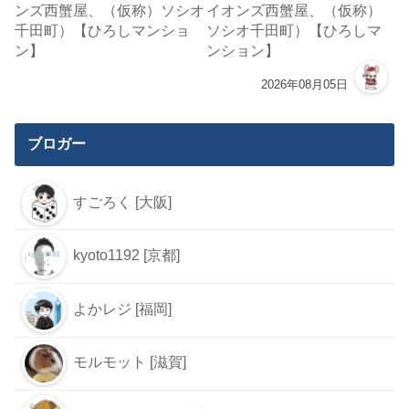
イオンズ西蟹屋、（仮称）
ソシオ千田町）【ひろしマ
ンション】
2026年08月05日
ブロガー
すごろく [大阪]
kyoto1192 [京都]
よかレジ [福岡]
モルモット [滋賀]