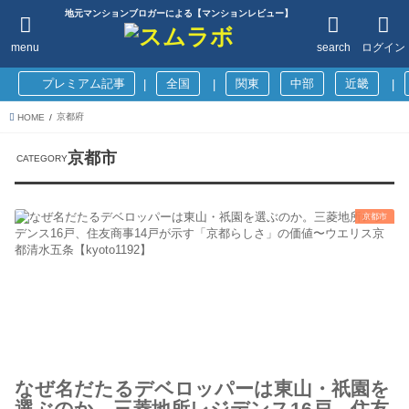
地元マンションブロガーによる【マンションレビュー】
menu
search
ログイン
プレミアム記事
全国
関東
中部
近畿
|
|
|
京都府
HOME
京都市
京都市
なぜ名だたるデベロッパーは東山・祇園を
選ぶのか。三菱地所レジデンス16戸、住友