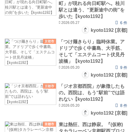
町」が現れる向日町駅へ。桂川
駅とは違う、“更新途中の街”を
歩いた【kyoto1192】
2026.05.27
6 件
kyoto1192 [京都]
「つけ麺きらり」臨時休業。ア
京都市
ドリブで歩く中書島、大手筋、
そして「エステムコート伏見丹
波橋」【kyoto1192】
2026.05.20
9 件
kyoto1192 [京都]
「ジオ京都西院」が象徴したも
京都市
の。西院は、もう“駅前”では語
れない【kyoto1192】
2026.05.20
8 件
kyoto1192 [京都]
東は熱狂、西は静寂。『(仮称)
京都市
タカラレーベン京都駅西プロジ