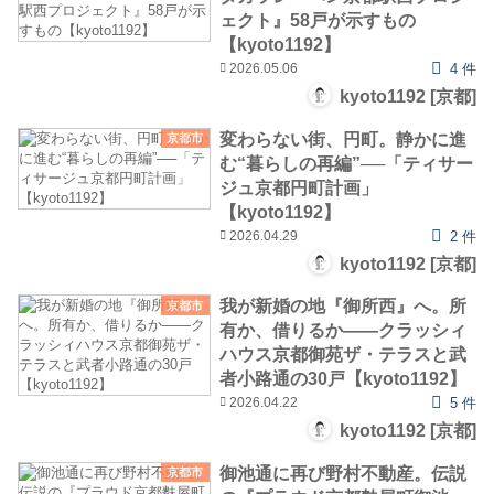
ェクト』58戸が示すもの
【kyoto1192】
2026.05.06
4 件
kyoto1192 [京都]
変わらない街、円町。静かに進
京都市
む“暮らしの再編”──「ティサー
ジュ京都円町計画」
【kyoto1192】
2026.04.29
2 件
kyoto1192 [京都]
我が新婚の地『御所西』へ。所
京都市
有か、借りるか――クラッシィ
ハウス京都御苑ザ・テラスと武
者小路通の30戸【kyoto1192】
2026.04.22
5 件
kyoto1192 [京都]
御池通に再び野村不動産。伝説
京都市