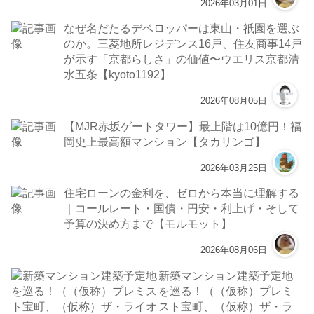
2026年03月01日
なぜ名だたるデベロッパーは東山・祇園を選ぶ
のか。三菱地所レジデンス16戸、住友商事14戸
が示す「京都らしさ」の価値〜ウエリス京都清
水五条【kyoto1192】
2026年08月05日
【MJR赤坂ゲートタワー】最上階は10億円！福
岡史上最高額マンション【タカリンゴ】
2026年03月25日
住宅ローンの金利を、ゼロから本当に理解する
｜コールレート・国債・円安・利上げ・そして
予算の決め方まで【モルモット】
2026年08月06日
新築マンション建築予定地
を巡る！（（仮称）プレミ
スト宝町、（仮称）ザ・ラ