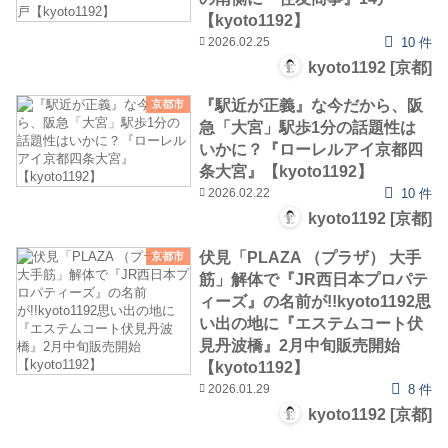
【kyoto1192】
2026.02.25
10 件
kyoto1192 [京都]
『駅近が正義』な今だから、阪
京都市
急「大宮」駅歩1分の話題性は
いかに？『ローレルアイ京都四
条大宮』【kyoto1192】
2026.02.22
10 件
kyoto1192 [京都]
伏見「PLAZA （プラザ） 大手
京都市
筋」解体で『JR西日本プロパテ
ィーズ』の名前が!!kyoto1192思
い出の地に『エステムコート伏
見丹波橋』2月中旬販売開始
【kyoto1192】
2026.01.29
8 件
kyoto1192 [京都]