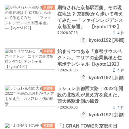
期待された京都駅西側、その現
京都市
在地は？ 京都駅から歩いて考え
てみた ―「ファインレジデンス
京都五条通」―【kyoto1192】
2026.07.18
4 件
kyoto1192 [京都]
始まりつつある「京都サウスベ
京都市
クトル」エリアの企業集積と住
宅ポテンシャル【kyoto1192】
2026.07.08
4 件
kyoto1192 [京都]
ラシュレ京都西大路｜2022年開
京都市
設の北改札が見え方を変えた、
西大路駅北側の風景
2026.06.03
4 件
kyoto1192 [京都]
「J.GRAN TOWER 京都向日
京都市