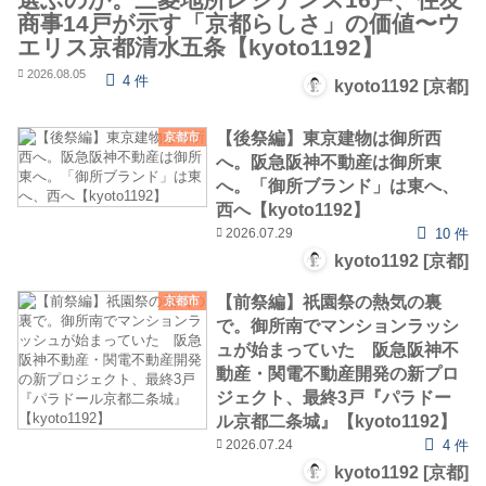
商事14戸が示す「京都らしさ」の価値〜ウ
エリス京都清水五条【kyoto1192】
2026.08.05
4 件
kyoto1192 [京都]
【後祭編】東京建物は御所西
京都市
へ。阪急阪神不動産は御所東
へ。「御所ブランド」は東へ、
西へ【kyoto1192】
2026.07.29
10 件
kyoto1192 [京都]
【前祭編】祇園祭の熱気の裏
京都市
で。御所南でマンションラッシ
ュが始まっていた 阪急阪神不
動産・関電不動産開発の新プロ
ジェクト、最終3戸『パラドー
ル京都二条城』【kyoto1192】
2026.07.24
4 件
kyoto1192 [京都]