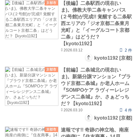
【後編】二条駅西の現在(い
京都市
ま)。佛教大学二条キャンパス
(２号館)が完成!! 覚醒する二条駅
西エリアの「ジオ京都二条東月
光町」と「イーグルコート京都
二条」はどうだ？
【kyoto1192】
2026.03.12
2 件
kyoto1192 [京都]
【前編】二条城北の現在(い
京都市
ま)。新築分譲マンション『プラ
ウド京都二条城』か老人ホーム
『SOMPOケア ラヴィーレレジ
デンス二条城』か、さぁどっち
だ？【kyoto1192】
2026.03.10
4 件
kyoto1192 [京都]
速報です!! 奇跡の神立地、南座
京都市
の南側に『住友商事』14戸