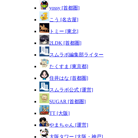
yossy [首都圏]
こう [名古屋]
トミー [東北]
2LDK [首都圏]
スムラボ編集部ライター
たくすま [東京都]
住井はな [首都圏]
スムラボ公式 [運営]
SUGAR [首都圏]
TT [大阪]
やまちゃん [運営]
大阪タワー [大阪・神戸]