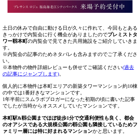
土日の休みで自由に動ける日が久々に作れて、今回もとある
きっかけで内覧会に行く機会がありましたので
プレミストタ
ワー靱本町
の内覧会で見てきた共用施設をご紹介していきま
す。
※内覧会の記事のためネタバレも含みますのでご了承くださ
い。
※本物件の物件詳細レビューも併せてご確認ください
(過去
の記事にジャンプします)
。
個人的に本物件は本町エリアの新築タワーマンション約10棟
の中では1番好きなマンションです。
1年半前にスムラボブロガーになった初期の頃に書いた記事
でしたが当時からオススメしていたマンションです。
本町駅&靱公園までほぼ徒歩1分で交通利便性も良く、都会
のオアシスである大規模公園の靱公園も隣接しているためフ
ァミリー層には特に好まれるマンション
かと思います。