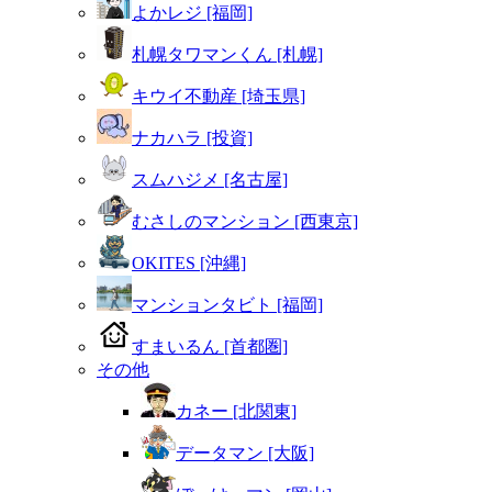
よかレジ [福岡]
札幌タワマンくん [札幌]
キウイ不動産 [埼玉県]
ナカハラ [投資]
スムハジメ [名古屋]
むさしのマンション [西東京]
OKITES [沖縄]
マンションタビト [福岡]
すまいるん [首都圏]
その他
カネー [北関東]
データマン [大阪]