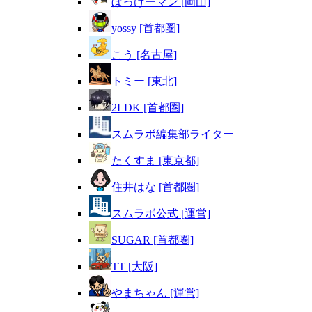
ぼっけーマン [岡山]
yossy [首都圏]
こう [名古屋]
トミー [東北]
2LDK [首都圏]
スムラボ編集部ライター
たくすま [東京都]
住井はな [首都圏]
スムラボ公式 [運営]
SUGAR [首都圏]
TT [大阪]
やまちゃん [運営]