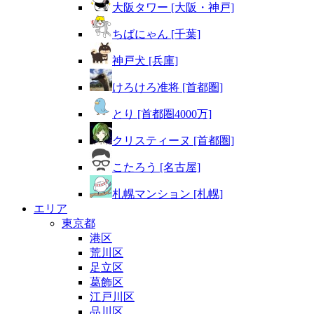
大阪タワー [大阪・神戸]
ちばにゃん [千葉]
神戸犬 [兵庫]
けろけろ准将 [首都圏]
とり [首都圏4000万]
クリスティーヌ [首都圏]
こたろう [名古屋]
札幌マンション [札幌]
エリア
東京都
港区
荒川区
足立区
葛飾区
江戸川区
品川区