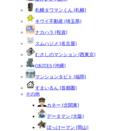
札幌タワマンくん [札幌]
キウイ不動産 [埼玉県]
ナカハラ [投資]
スムハジメ [名古屋]
むさしのマンション [西東京]
OKITES [沖縄]
マンションタビト [福岡]
すまいるん [首都圏]
その他
カネー [北関東]
データマン [大阪]
ぼっけーマン [岡山]