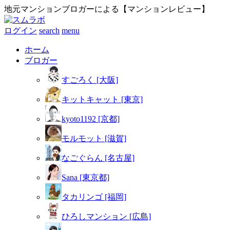
地元マンションブロガーによる【マンションレビュー】
ログイン
search
menu
ホーム
ブロガー
すごろく [大阪]
キットキャット [東京]
kyoto1192 [京都]
モルモット [滋賀]
なごぐらん [名古屋]
Sana [東京都]
タカリンゴ [福岡]
ひろしマンション [広島]