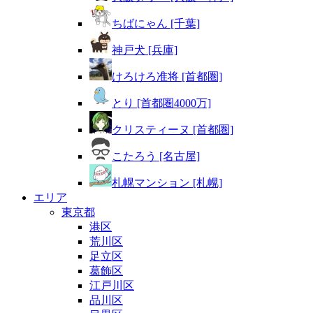
ちばにゃん [千葉]
神戸犬 [兵庫]
けろけろ准将 [首都圏]
とり [首都圏4000万]
クリスティーヌ [首都圏]
こたろう [名古屋]
札幌マンション [札幌]
エリア
東京都
港区
荒川区
足立区
葛飾区
江戸川区
品川区