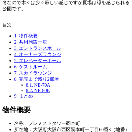
冬なので木々は少々寂しい感じですが夏場は緑を感じられる
公園です。
目次
1.
物件概要
2.
共用施設一覧
3.
エントランスホール
4.
オーナーズラウンジ
5.
エレベーターホール
6.
ゲストルーム
7.
スカイラウンジ
8.
完売まで残り2部屋
8.1.
NE-70A
8.2.
NE-80E
9.
まとめ
物件概要
名称：プレミストタワー靱本町
所在地：大阪府大阪市西区靱本町一丁目60番3（地番）