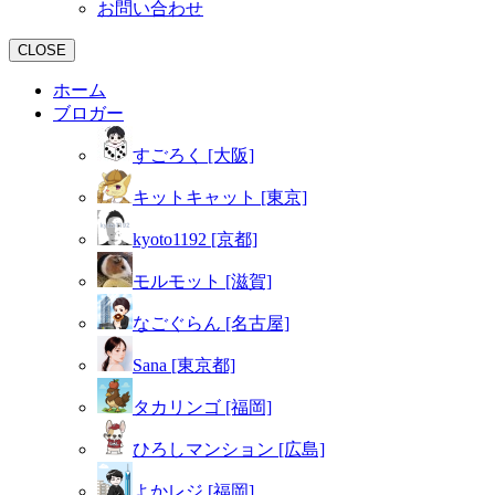
お問い合わせ
CLOSE
ホーム
ブロガー
すごろく [大阪]
キットキャット [東京]
kyoto1192 [京都]
モルモット [滋賀]
なごぐらん [名古屋]
Sana [東京都]
タカリンゴ [福岡]
ひろしマンション [広島]
よかレジ [福岡]