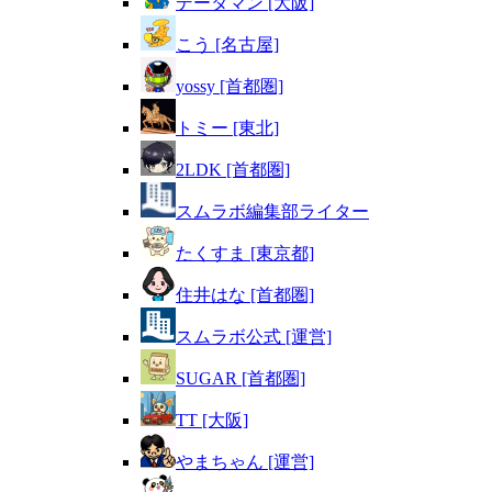
データマン [大阪]
こう [名古屋]
yossy [首都圏]
トミー [東北]
2LDK [首都圏]
スムラボ編集部ライター
たくすま [東京都]
住井はな [首都圏]
スムラボ公式 [運営]
SUGAR [首都圏]
TT [大阪]
やまちゃん [運営]