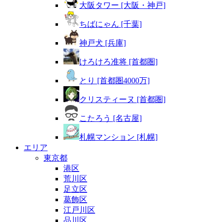
大阪タワー [大阪・神戸]
ちばにゃん [千葉]
神戸犬 [兵庫]
けろけろ准将 [首都圏]
とり [首都圏4000万]
クリスティーヌ [首都圏]
こたろう [名古屋]
札幌マンション [札幌]
エリア
東京都
港区
荒川区
足立区
葛飾区
江戸川区
品川区