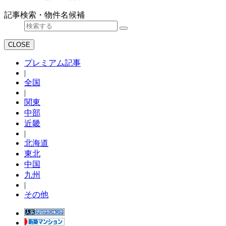
記事検索・物件名候補
CLOSE
プレミアム記事
|
全国
|
関東
中部
近畿
|
北海道
東北
中国
九州
|
その他