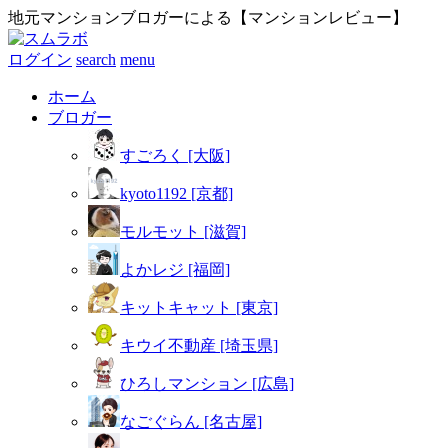
地元マンションブロガーによる【マンションレビュー】
ログイン
search
menu
ホーム
ブロガー
すごろく [大阪]
kyoto1192 [京都]
モルモット [滋賀]
よかレジ [福岡]
キットキャット [東京]
キウイ不動産 [埼玉県]
ひろしマンション [広島]
なごぐらん [名古屋]