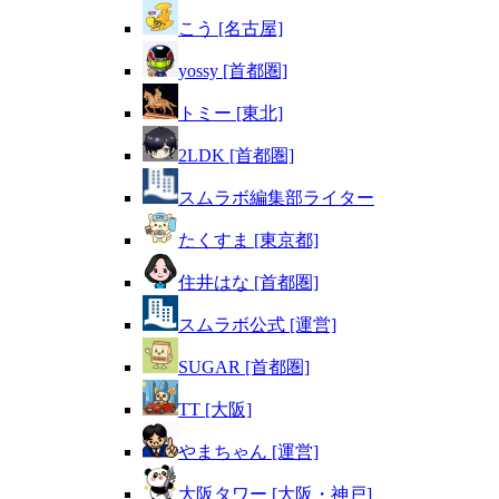
こう [名古屋]
yossy [首都圏]
トミー [東北]
2LDK [首都圏]
スムラボ編集部ライター
たくすま [東京都]
住井はな [首都圏]
スムラボ公式 [運営]
SUGAR [首都圏]
TT [大阪]
やまちゃん [運営]
大阪タワー [大阪・神戸]