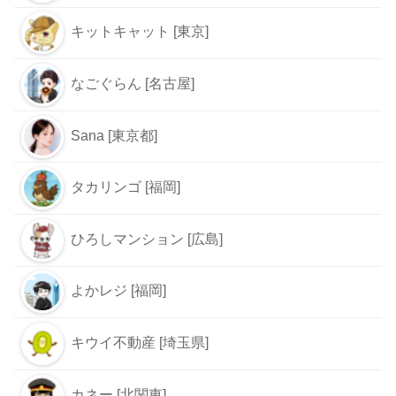
キットキャット [東京]
なごぐらん [名古屋]
Sana [東京都]
タカリンゴ [福岡]
ひろしマンション [広島]
よかレジ [福岡]
キウイ不動産 [埼玉県]
カネー [北関東]