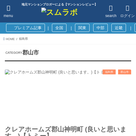
地元マンションブロガーによる【マンションレビュー】
menu
search
ログイン
プレミアム記事
全国
関東
中部
近畿
|
|
|
福島県
HOME
郡山市
福島県
郡山市
クレアホームズ郡山神明町 (良いと思いま
す。)【トミー】