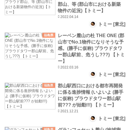
郡山、等 (郡山市における新築
物件の近況)【トミー】
2022.04.14
トミー [東北]
レーベン麓山の杜 THE ONE (郡
福島県
山市でNo.1物件になりそうな予
感。(勝手に仮称) プラウドタワ
ー郡山駅前、危うし???) 【トミ
ー】
2022.03.16
トミー [東北]
郡山駅西口における都市再開発
福島県
に係る進捗情報 (いよいよ (勝手
に仮称) プラウドタワー郡山駅
前??? が始動!!!) 【トミー】
2021.12.21
トミー [東北]
グランフォセット麓山 (地域密
福島県