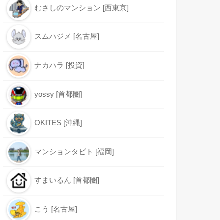
むさしのマンション [西東京]
スムハジメ [名古屋]
ナカハラ [投資]
yossy [首都圏]
OKITES [沖縄]
マンションタビト [福岡]
すまいるん [首都圏]
こう [名古屋]