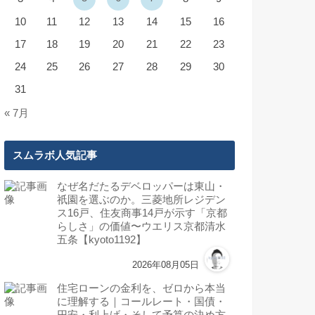
10
11
12
13
14
15
16
17
18
19
20
21
22
23
24
25
26
27
28
29
30
31
« 7月
スムラボ人気記事
なぜ名だたるデベロッパーは東山・
祇園を選ぶのか。三菱地所レジデン
ス16戸、住友商事14戸が示す「京都
らしさ」の価値〜ウエリス京都清水
五条【kyoto1192】
2026年08月05日
住宅ローンの金利を、ゼロから本当
に理解する｜コールレート・国債・
円安・利上げ・そして予算の決め方