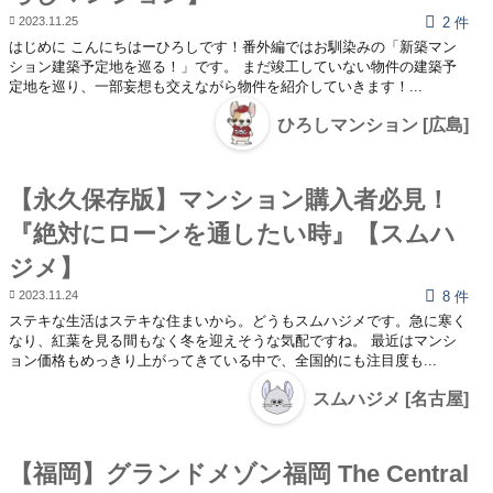
2023.11.25
2 件
はじめに こんにちはーひろしです！番外編ではお馴染みの「新築マン
ション建築予定地を巡る！」です。 まだ竣工していない物件の建築予
定地を巡り、一部妄想も交えながら物件を紹介していきます！...
ひろしマンション [広島]
【永久保存版】マンション購入者必見！
『絶対にローンを通したい時』【スムハ
ジメ】
2023.11.24
8 件
ステキな生活はステキな住まいから。どうもスムハジメです。急に寒く
なり、紅葉を見る間もなく冬を迎えそうな気配ですね。 最近はマンシ
ョン価格もめっきり上がってきている中で、全国的にも注目度も...
スムハジメ [名古屋]
【福岡】グランドメゾン福岡 The Central