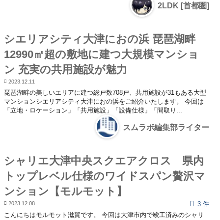
2LDK [首都圏]
シエリアシティ大津におの浜 琵琶湖畔
12990㎡超の敷地に建つ大規模マンショ
ン 充実の共用施設が魅力
2023.12.11
琵琶湖畔の美しいエリアに建つ総戸数708戸、共用施設が31もある大型
マンションシエリアシティ大津におの浜をご紹介いたします。 今回は
「立地・ロケーション」「共用施設」「設備仕様」「間取り...
スムラボ編集部ライター
シャリエ大津中央スクエアクロス 県内
トップレベル仕様のワイドスパン贅沢マ
ンション【モルモット】
2023.12.08
3 件
こんにちはモルモット滋賀です。 今回は大津市内で竣工済みのシャリ