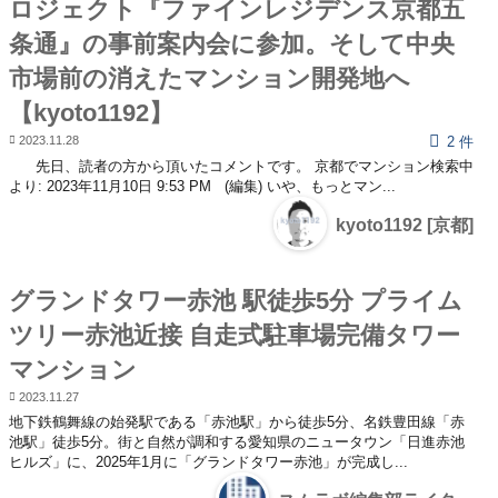
ロジェクト『ファインレジデンス京都五
条通』の事前案内会に参加。そして中央
市場前の消えたマンション開発地へ
【kyoto1192】
2023.11.28
2 件
先日、読者の方から頂いたコメントです。 京都でマンション検索中
より: 2023年11月10日 9:53 PM (編集) いや、もっとマン...
kyoto1192 [京都]
グランドタワー赤池 駅徒歩5分 プライム
ツリー赤池近接 自走式駐車場完備タワー
マンション
2023.11.27
地下鉄鶴舞線の始発駅である「赤池駅」から徒歩5分、名鉄豊田線「赤
池駅」徒歩5分。街と自然が調和する愛知県のニュータウン「日進赤池
ヒルズ」に、2025年1月に「グランドタワー赤池」が完成し...