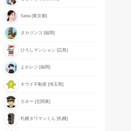
Sana [東京都]
タカリンゴ [福岡]
ひろしマンション [広島]
よかレジ [福岡]
キウイ不動産 [埼玉県]
カネー [北関東]
札幌タワマンくん [札幌]