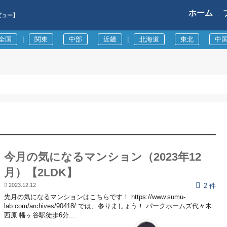
ホーム
ビュー】
全国
|
関東
中部
近畿
|
北海道
東北
中
今月の気になるマンション（2023年12
月）【2LDK】
2023.12.12
2 件
先月の気になるマンションはこちらです！ https://www.sumu-
lab.com/archives/90418/ では、参りましょう！ パークホームズ代々木
西原 幡ヶ谷駅徒歩6分...