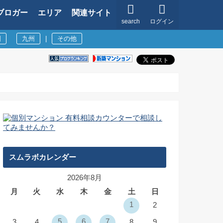
ブロガー
エリア
関連サイト
search
ログイン
国
九州
|
その他
スムラボカレンダー
2026年8月
月
火
水
木
金
土
日
1
2
5
6
7
3
4
8
9