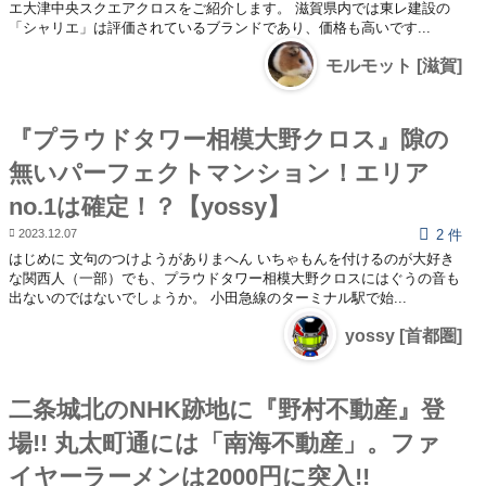
エ大津中央スクエアクロスをご紹介します。 滋賀県内では東レ建設の
「シャリエ」は評価されているブランドであり、価格も高いです...
モルモット [滋賀]
『プラウドタワー相模大野クロス』隙の
無いパーフェクトマンション！エリア
no.1は確定！？【yossy】
2023.12.07
2 件
はじめに 文句のつけようがありまへん いちゃもんを付けるのが大好き
な関西人（一部）でも、プラウドタワー相模大野クロスにはぐうの音も
出ないのではないでしょうか。 小田急線のターミナル駅で始...
yossy [首都圏]
二条城北のNHK跡地に『野村不動産』登
場!! 丸太町通には「南海不動産」。ファ
イヤーラーメンは2000円に突入!!