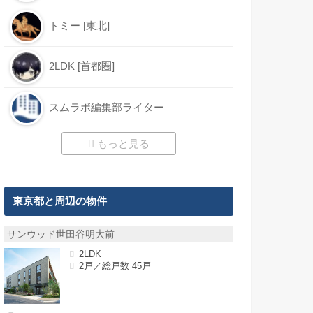
トミー [東北]
2LDK [首都圏]
スムラボ編集部ライター
もっと見る
東京都と周辺の物件
サンウッド世田谷明大前
2LDK
2戸／総戸数 45戸