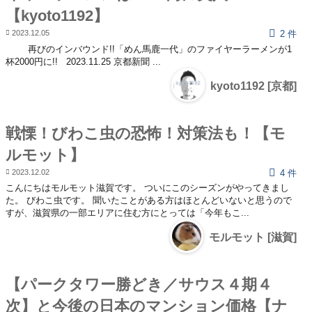
【kyoto1192】
2023.12.05
2 件
再びのインバウンド!!「めん馬鹿一代」のファイヤーラーメンが1
杯2000円に!! 2023.11.25 京都新聞 ...
kyoto1192 [京都]
戦慄！びわこ虫の恐怖！対策法も！【モ
ルモット】
2023.12.02
4 件
こんにちはモルモット滋賀です。 ついにこのシーズンがやってきまし
た。 びわこ虫です。 聞いたことがある方はほとんどいないと思うので
すが、滋賀県の一部エリアに住む方にとっては「今年もこ...
モルモット [滋賀]
【パークタワー勝どき／サウス４期４
次】と今後の日本のマンション価格【ナ